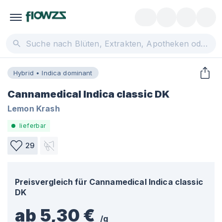
Hybrid • Indica dominant
Cannamedical Indica classic DK
Lemon Krash
lieferbar
29
Preisvergleich für
Cannamedical Indica classic
DK
ab 5,30 €
/
g