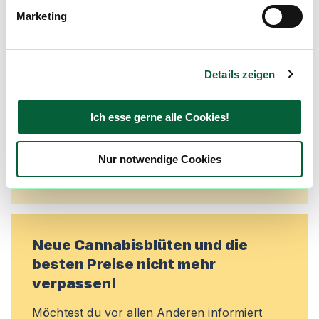
Community
Marketing
Alle wichtigen Daten und Fakten - täglich
aktualisiert! Hilf uns mit Deinen Kommentaren
und Bewertungen flowzz noch besser zu
Details zeigen
machen. Melde dich an, um dir deine
Lieblingsblüten zu merken, rechtzeitig über
Preisreduktionen informiert zu werden und
Ich esse gerne alle Cookies!
exklusive Angebote zu erhalten!
Nur notwendige Cookies
Jetzt registrieren
Neue Cannabisblüten und die
besten Preise nicht mehr
verpassen!
Möchtest du vor allen Anderen informiert