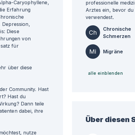
 Alpha-Caryophyllene,
professionelle medizi
die Erfahrung
Arztes ein, bevor du
Chronische
verwendest.
 Depression,
Chronische
s: Diese
Ch
Schmerzen
ahrungen von
satz für
Mi
Migräne
r über diese
alle einblenden
der Community. Hast
rt? Hast du
Wirkung? Dann teile
tienten dabei, ihre
Über diesen S
möchtest, nutze