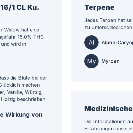
16/1 CL Ku.
Terpene
Jedes Terpen hat sei
zu unterschiedlichen 
er Widow hat eine
 ungefähr 16,0% THC
Al
Alpha-Caryo
 und wird in
My
Myrcen
ss die Blüte bei der
 Glücklich machen
, Vanille, Würzig,
d Holzig beschrieben.
Medizinische
he Wirkung von
Die Informationen a
Erfahrungen unserer 