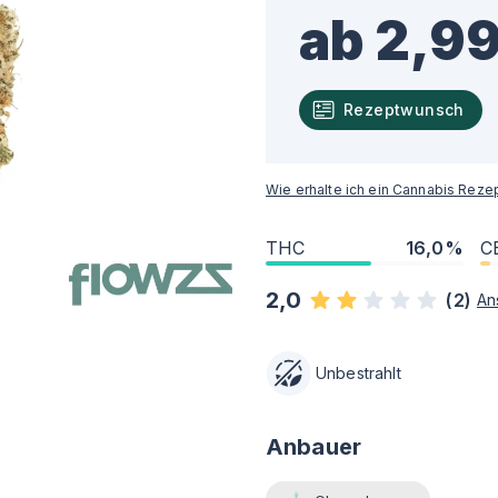
ab 2,99
Rezeptwunsch
Wie erhalte ich ein Cannabis Reze
THC
16,0%
C
2,0
(
2
)
An
Unbestrahlt
Anbauer