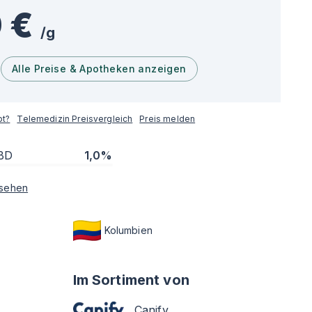
 €
/
g
Alle Preise & Apotheken anzeigen
pt?
Telemedizin Preisvergleich
Preis melden
BD
1,0%
sehen
Kolumbien
Im Sortiment von
Canify