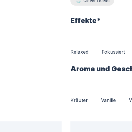
Clever Leaves
Effekte*
Relaxed
Fokussiert
Aroma und Gesc
Kräuter
Vanille
W