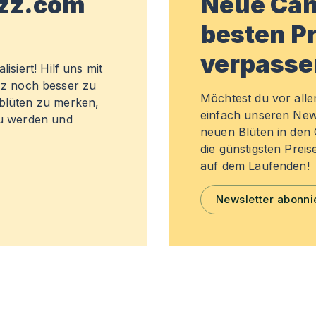
wzz.com
Neue Can
besten Pr
verpasse
isiert! Hilf uns mit
z noch besser zu
Möchtest du vor all
sblüten zu merken,
einfach unseren New
zu werden und
neuen Blüten in de
die günstigsten Preis
auf dem Laufenden!
Newsletter abonni