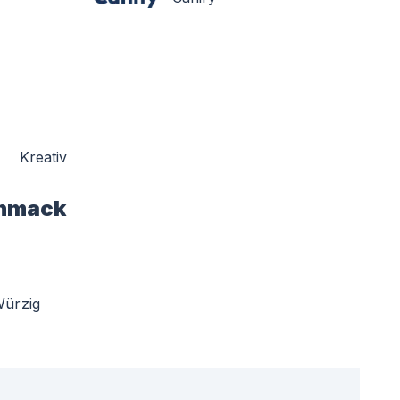
Kreativ
hmack
ürzig