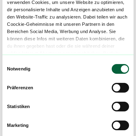
verwenden Cookies, um unsere Website zu optimieren,
dir personalisierte Inhalte und Anzeigen anzubieten und
Cannabisblüten mit diesem Strain
den Website-Traffic zu analysieren. Dabei teilen wir auch
Coockie-Geheimnisse mit unseren Partnern in den
Bereichen Social Media, Werbung und Analyse. Sie
Produktbewertungen zu
Beacon WP T24
können diese Infos mit weiteren Daten kombinieren, die
Blueberry Pancakes
du ihnen gegeben hast oder die sie während deiner
4,3
wilden Internet-Abenteuer gesammelt haben. Begleite
(
10
)
uns auf dieser unglaublichen, knusprigen Reise!
Einwilligungsauswahl
Notwendig
mehr laden
Präferenzen
Mach mit in der flowzz.com
Community
Statistiken
Alle wichtigen Daten und Fakten - täglich
aktualisiert! Hilf uns mit Deinen Kommentaren
Marketing
und Bewertungen flowzz noch besser zu
machen. Melde dich an, um dir deine