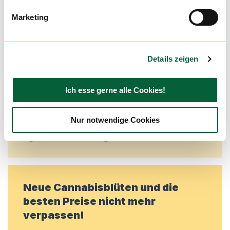
Community
Marketing
Alle wichtigen Daten und Fakten - täglich
aktualisiert! Hilf uns mit Deinen Kommentaren
und Bewertungen flowzz noch besser zu
Details zeigen
machen. Melde dich an, um dir deine
Lieblingsblüten zu merken, rechtzeitig über
Ich esse gerne alle Cookies!
Preisreduktionen informiert zu werden und
exklusive Angebote zu erhalten!
Nur notwendige Cookies
Jetzt registrieren
Neue Cannabisblüten und die
besten Preise nicht mehr
verpassen!