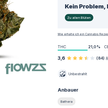
Kein Problem, 
Zu allen Blüten
Wie erhalte ich ein Cannabis Reze
THC
21,0%
C
3,6
(
84
)
A
Unbestrahlt
Anbauer
Bathera