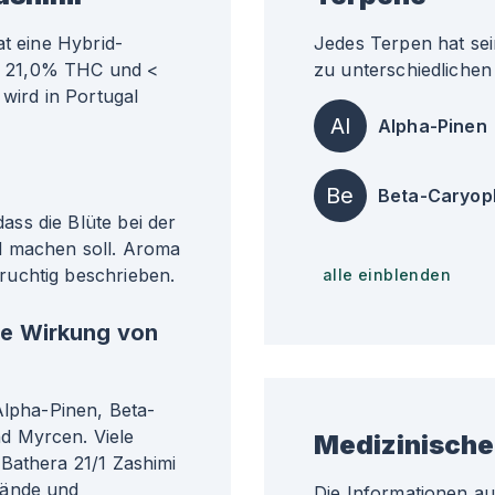
at eine Hybrid-
Jedes Terpen hat sei
ähr 21,0% THC und <
zu unterschiedlichen 
 wird in Portugal
Al
Alpha-Pinen
Be
Beta-Caryop
ss die Blüte bei der
d machen soll. Aroma
ruchtig beschrieben.
alle einblenden
he Wirkung von
Alpha-Pinen, Beta-
d Myrcen. Viele
Medizinische
Bathera 21/1 Zashimi
tände und
Die Informationen a