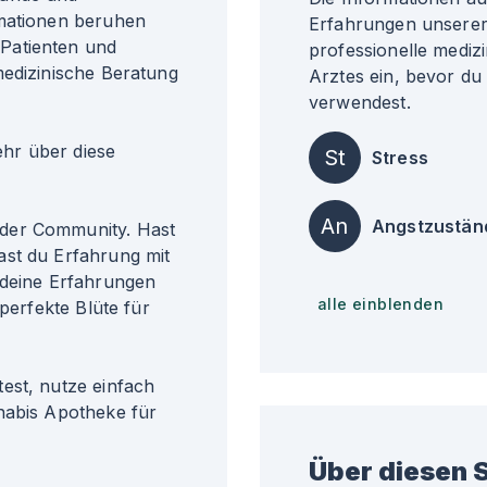
rmationen beruhen
Erfahrungen unserer 
Patienten und
professionelle medizi
medizinische Beratung
Arztes ein, bevor du
verwendest.
r über diese
St
Stress
An
Angstzustän
der Community. Hast
ast du Erfahrung mit
 deine Erfahrungen
alle einblenden
 perfekte Blüte für
est, nutze einfach
nabis Apotheke für
Über diesen S