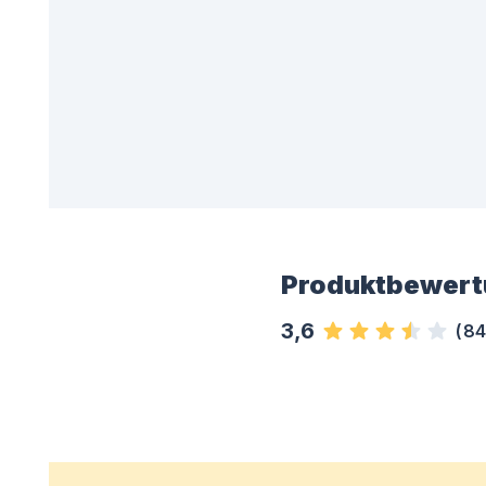
Produktbewert
3,6
(
84