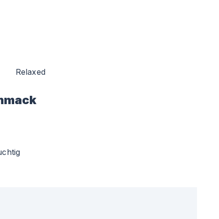
Relaxed
hmack
uchtig