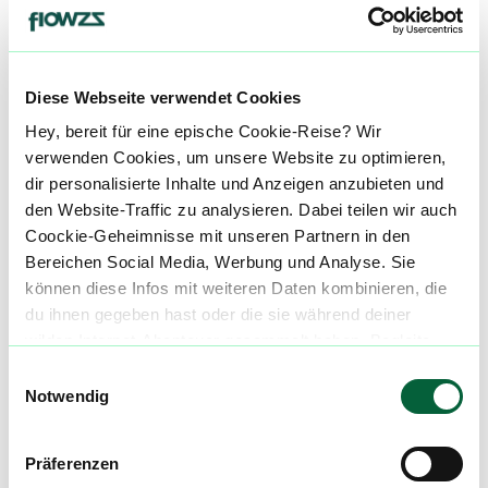
An
Angstzustände
Diese Webseite verwendet Cookies
alle einblenden
Hey, bereit für eine epische Cookie-Reise? Wir
verwenden Cookies, um unsere Website zu optimieren,
dir personalisierte Inhalte und Anzeigen anzubieten und
Über diesen Strain:
Super Citra G
den Website-Traffic zu analysieren. Dabei teilen wir auch
Coockie-Geheimnisse mit unseren Partnern in den
Super Citra G
Bereichen Social Media, Werbung und Analyse. Sie
S
können diese Infos mit weiteren Daten kombinieren, die
Super Citra G, oft auch Super-G Citra geschrieben, ist ein sativadominierter Hybrid-Strain, der aus der Kreuzung von Ultra Sour und Lemon Margy hervorgegangen ist. Diese einzigartige Kombination weckt bei einigen Kennern Erinnerungen an die traditionellen Haze-Sorten. ::br ###### Super Citra G Aroma & Geschmack Durch die dominanten Terpene Limonen, Pinene und β-Caryophyllen bietet der Super-G Citra eine herrliche Vielfalt an Aromen und Geschmacksrichtungen, darunter Gas, Zitrone, Kräuter und Kiefer. ::br ###### Super Citra G Strain Wirkung Der Super Citra G Strain ist für seine belebende Wirkung bekannt und verleiht dazu seinen Nutzern ein Gefühl von Glück, Euphorie und Geselligkeit. Mit einem THC-Gehalt von etwa 27 % ist er primär für erfahrene Anwender geeignet. Aufgrund seiner eher aktivierenden Eigenschaften wird empfohlen, ihn vorzugsweise morgens, mittags oder gegebenenfalls auch abends zu genießen. ::br Unsere Datenbank lebt von den Erfahrungen der Community. Hast du den Super Citra G Strain schon konsumiert? Hast du Erfahrung mit der Super Citra GWirkung? Dann teile deine Erfahrungen mit uns und hilf anderen Patienten dabei, ihren perfekten Strain für sich zu finden. ::br Wenn du eine Super Citra G Cannabisblüte bestellen möchtest, nutze einfach unseren Preisvergleich um die günstigste Cannabis Apotheke für diese Blüte zu finden.
du ihnen gegeben hast oder die sie während deiner
wilden Internet-Abenteuer gesammelt haben. Begleite
Cannabisblüten mit diesem Strain
uns auf dieser unglaublichen, knusprigen Reise!
Einwilligungsauswahl
Notwendig
Produktbewertungen zu
avaay 29/1 SCG
Super Citra G
Präferenzen