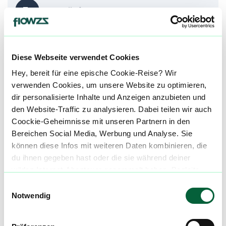
Er
Erschöpfung
Mu
Muskeldystrophie
Diese Webseite verwendet Cookies
Hey, bereit für eine epische Cookie-Reise? Wir
alle einblenden
verwenden Cookies, um unsere Website zu optimieren,
dir personalisierte Inhalte und Anzeigen anzubieten und
den Website-Traffic zu analysieren. Dabei teilen wir auch
Über diesen Strain:
Ice Burn
Coockie-Geheimnisse mit unseren Partnern in den
Bereichen Social Media, Werbung und Analyse. Sie
Ice Burn
können diese Infos mit weiteren Daten kombinieren, die
I
du ihnen gegeben hast oder die sie während deiner
Ice Burn ist ein stark indica-dominanter Hybridstrain, der von Koots Canna entwickelt wurde und aus der Kreuzung von The Menthol und Lava Cake hervorgegangen ist. Diese kraftvolle Genetik vereint kühle, minzige Frische mit süßen, cremigen Dessertnoten und einer tief entspannenden, körperbetonten Wirkung. Das Ergebnis ist ein hochpotenter, terpeneicher Kultivar mit intensivem Geschmacksprofil und ausgeprägter Indica-Wirkung, der sich besonders für den Abend oder zur gezielten Entspannung eignet. ::br ###### Ice Burn Strain Herkunft Die genetische Grundlage von Ice Burn kombiniert zwei moderne Premium-Linien. The Menthol bringt markante, kühle Minz- und Mentholnoten sowie eine klare, leicht belebende Kopfwirkung in die Kreuzung ein. Lava Cake (Grape Pie x Thin Mint GSC) ergänzt diese Eigenschaften mit süßen, schokoladig-cremigen Dessertaromen und einer stark beruhigenden, körperlichen Wirkung. Durch diese Kombination entsteht ein indica-dominanter Hybrid mit hoher Harzproduktion und außergewöhnlicher Terpenvielfalt. ::br ###### Ice Burn Strain Aroma & Geschmack Aromatisch zeigt sich Ice Burn besonders intensiv und kontrastreich. Dominant sind kühle Menthol- und Minznoten, begleitet von süßen Vanille-, Schokoladen- und Dessertakzenten sowie einer leicht erdigen Tiefe. Beim Konsum entfaltet sich ein frischer, fast eisiger Einstieg, gefolgt von cremig-süßen Nuancen und einem würzig-erdigen Abgang. Das Terpenprofil wird häufig von Limonen geprägt, das für frische und stimmungsaufhellende Effekte sorgt. Caryophyllen bringt würzige Tiefe, während Myrcen die beruhigende, körperliche Komponente unterstützt. ::br ###### Ice Burn Strain Wirkung Die Wirkung von Ice Burn setzt meist schnell und deutlich ein. Eine anfängliche leichte Euphorie kann die Stimmung heben, wird jedoch rasch von einer tiefen körperlichen Entspannung abgelöst. Viele Konsument:innen berichten von einem schweren, beruhigenden Körpergefühl, das Stress reduziert und zur Ruhe bringt. In höheren Dosierungen kann der Strain stark sedierend wirken und eignet sich besonders für den Abend oder vor dem Schlafengehen. ::br ###### Ice Burn Strain Medizinischer Nutzen Medizinisch wird Ice Burn häufig bei Schlafstörungen, chronischen Schmerzen, Stress und Angstzuständen eingesetzt. Die stark beruhigende Wirkung kann bei innerer Unruhe helfen, während die körperliche Entspannung Muskelverspannungen lindern kann. Myrcen wird mit schlaffördernden Eigenschaften in Verbindung gebracht, während Caryophyllen potenziell entzündungshemmende Effekte unterstützen kann. ::br Unsere Datenbank lebt von den Erfahrungen der Community. Hast du den Ice Burn Strain schon konsumiert? Hast du Erfahrung mit der Ice Burn Wirkung? Dann teile deine Erfahrungen mit uns und hilf anderen Patienten dabei, ihren perfekten Strain für sich zu finden. Wenn du eine Ice Burn Cannabisblüte bestellen möchtest, nutze einfach unseren Preisvergleich um die günstigste Cannabis Apotheke für diese Blüte zu finden.
wilden Internet-Abenteuer gesammelt haben. Begleite
uns auf dieser unglaublichen, knusprigen Reise!
Einwilligungsauswahl
Cannabisblüten mit diesem Strain
Notwendig
Produktbewertungen zu
24/1 IUVO OC Ice