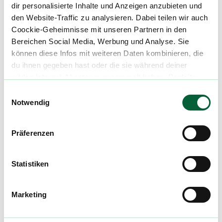
Cannabisblüten mit diesem Strain
dir personalisierte Inhalte und Anzeigen anzubieten und
den Website-Traffic zu analysieren. Dabei teilen wir auch
Coockie-Geheimnisse mit unseren Partnern in den
Produktbewertungen zu
Drapalin 250/1 M
Bereichen Social Media, Werbung und Analyse. Sie
Runtz Cannabisextrakt
können diese Infos mit weiteren Daten kombinieren, die
0,0
(
0
)
du ihnen gegeben hast oder die sie während deiner
wilden Internet-Abenteuer gesammelt haben. Begleite
uns auf dieser unglaublichen, knusprigen Reise!
Einwilligungsauswahl
mehr laden
Notwendig
Mach mit in der flowzz.com
Präferenzen
Community
Alle wichtigen Daten und Fakten - täglich
Statistiken
aktualisiert! Hilf uns mit Deinen Kommentaren
und Bewertungen flowzz noch besser zu
Marketing
machen. Melde dich an, um dir deine
Lieblingsblüten zu merken, rechtzeitig über
Preisreduktionen informiert zu werden und