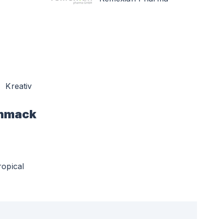
Kreativ
hmack
ropical