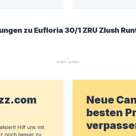
ungen zu
Eufloria 30/1 ZRU Zlush Run
mehr laden
wzz.com
Neue Can
besten Pr
verpasse
isiert! Hilf uns mit
z noch besser zu