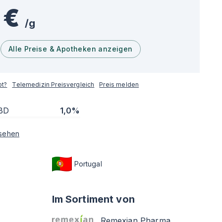
 €
/
g
Alle Preise & Apotheken anzeigen
pt?
Telemedizin Preisvergleich
Preis melden
BD
1,0%
sehen
Portugal
Im Sortiment von
Remexian Pharma