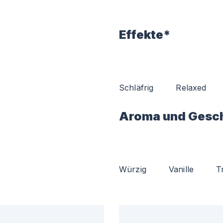
Effekte*
Schläfrig
Relaxed
Aroma und Gesc
Würzig
Vanille
T