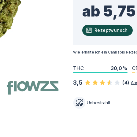
ab 5,75
Rezeptwunsch
Wie erhalte ich ein Cannabis Reze
THC
30,0%
C
3,5
(
4
)
An
Unbestrahlt