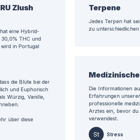
ZRU Zlush
Terpene
Jedes Terpen hat sei
zu unterschiedlichen 
hat eine Hybrid-
ähr 30,0% THC und
 wird in Portugal
Medizinische
ss die Blüte bei der
Die Informationen a
lich und Euphorisch
Erfahrungen unserer 
s Würzig, Vanille,
professionelle medizi
hrieben.
Arztes ein, bevor du
verwendest.
r über diese
St
Stress