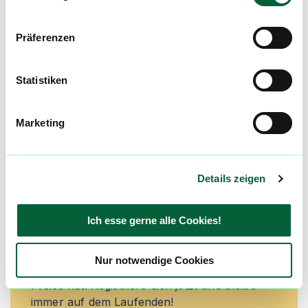
Preisreduktionen informiert zu werden und
exklusive Angebote zu erhalten!
Präferenzen
Jetzt registrieren
Statistiken
Marketing
Neue Cannabisblüten und die
besten Preise nicht mehr
verpassen!
Details zeigen
Möchtest du vor allen Anderen informiert
werden? Abonniere einfach unseren
Ich esse gerne alle Cookies!
Newsletter und erfahre immer zuerst welche
neuen Blüten in den Cannabis Apotheken
Nur notwendige Cookies
kommen und wer gerade die günstigsten
Preise hat! Registriere dich jetzt und bleibe
immer auf dem Laufenden!