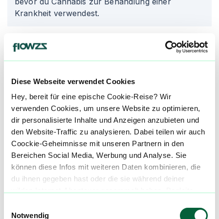
bevor du Cannabis zur Behandlung einer
Krankheit verwendest.
Produktbewertungen zu
Tilray
THC50:CBD50
3,0
(
1
)
Diese Webseite verwendet Cookies
Hey, bereit für eine epische Cookie-Reise? Wir
mehr laden
verwenden Cookies, um unsere Website zu optimieren,
dir personalisierte Inhalte und Anzeigen anzubieten und
den Website-Traffic zu analysieren. Dabei teilen wir auch
Mach mit in der flowzz.com
Coockie-Geheimnisse mit unseren Partnern in den
Community
Bereichen Social Media, Werbung und Analyse. Sie
können diese Infos mit weiteren Daten kombinieren, die
Alle wichtigen Daten und Fakten - täglich
du ihnen gegeben hast oder die sie während deiner
aktualisiert! Hilf uns mit Deinen Kommentaren
wilden Internet-Abenteuer gesammelt haben. Begleite
und Bewertungen flowzz noch besser zu
uns auf dieser unglaublichen, knusprigen Reise!
machen. Melde dich an, um dir deine
Einwilligungsauswahl
Notwendig
Lieblingsblüten zu merken, rechtzeitig über