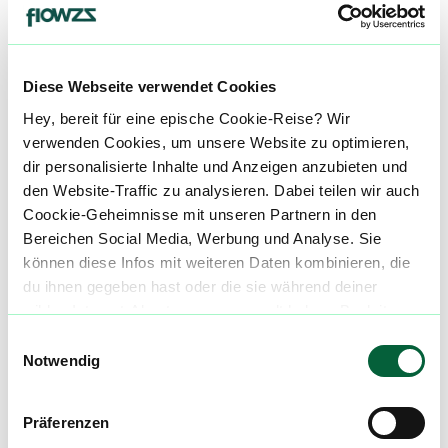
mehr laden
Diese Webseite verwendet Cookies
Mach mit in der flowzz.com
Hey, bereit für eine epische Cookie-Reise? Wir
verwenden Cookies, um unsere Website zu optimieren,
Community
dir personalisierte Inhalte und Anzeigen anzubieten und
Alle wichtigen Daten und Fakten - täglich
den Website-Traffic zu analysieren. Dabei teilen wir auch
aktualisiert! Hilf uns mit Deinen Kommentaren
Coockie-Geheimnisse mit unseren Partnern in den
und Bewertungen flowzz noch besser zu
Bereichen Social Media, Werbung und Analyse. Sie
machen. Melde dich an, um dir deine
können diese Infos mit weiteren Daten kombinieren, die
Lieblingsblüten zu merken, rechtzeitig über
du ihnen gegeben hast oder die sie während deiner
Preisreduktionen informiert zu werden und
wilden Internet-Abenteuer gesammelt haben. Begleite
exklusive Angebote zu erhalten!
uns auf dieser unglaublichen, knusprigen Reise!
Einwilligungsauswahl
Notwendig
Jetzt registrieren
Präferenzen