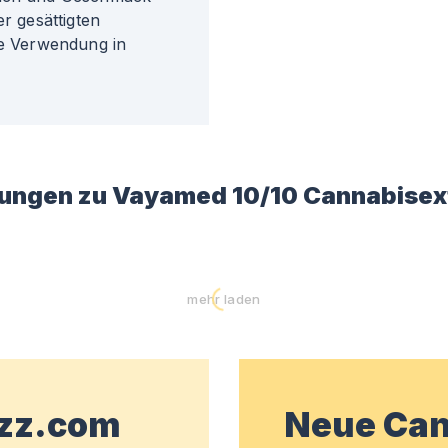
er gesättigten
ie Verwendung in
ungen zu
Vayamed 10/10 Cannabisex
mehr laden
wzz.com
Neue Can