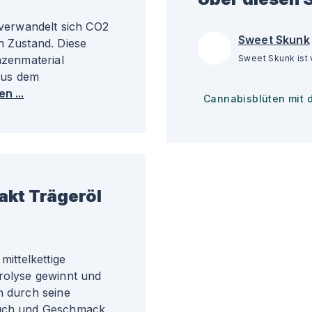
erwandelt sich CO2
Sweet Skunk
n Zustand. Diese
S
nzenmaterial
aus dem
n ...
Cannabisblüten mit 
akt
Trägeröl
mittelkettige
drolyse gewinnt und
h durch seine
eruch und Geschmack