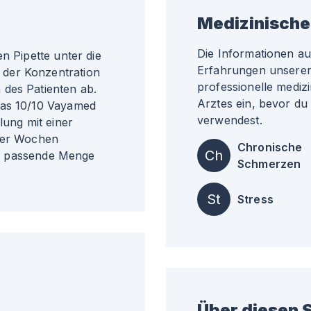
Medizinische
Die Informationen a
n Pipette unter die
Erfahrungen unserer 
der Konzentration
professionelle medizi
 des Patienten ab.
Arztes ein, bevor du
das 10/10 Vayamed
verwendest.
lung mit einer
erer Wochen
Chronische
Ch
ell passende Menge
Schmerzen
St
Stress
Über diesen S