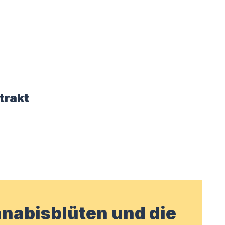
trakt
nabisblüten und die