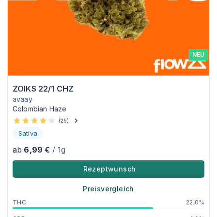
NEU
ZOIKS 22/1 CHZ
avaay
Colombian Haze
(
29
)
Sativa
ab
6,99 €
/ 1g
Rezeptwunsch
Preisvergleich
THC
22,0%