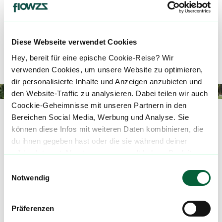
unabhängig von ihrem Herkunftsland.
Durch die Zusammenarbeit mit internationalen
Diese Webseite verwendet Cookies
Produzent
:innen
bieten wir eine breite Auswahl an
Sorten.
Hey, bereit für eine epische Cookie-Reise? Wir
verwenden Cookies, um unsere Website zu optimieren,
dir personalisierte Inhalte und Anzeigen anzubieten und
den Website-Traffic zu analysieren. Dabei teilen wir auch
Coockie-Geheimnisse mit unseren Partnern in den
avaay
Cannabisblüten
Bereichen Social Media, Werbung und Analyse. Sie
Produkte gefunden
können diese Infos mit weiteren Daten kombinieren, die
Alle / Verfügbar
sortieren nach:
du ihnen gegeben hast oder die sie während deiner
Empfohlene Produkte
wilden Internet-Abenteuer gesammelt haben. Begleite
Favoriten
uns auf dieser unglaublichen, knusprigen Reise!
Einwilligungsauswahl
Notwendig
Filter
Präferenzen