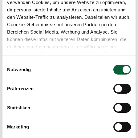
verwenden Cookies, um unsere Website zu optimieren,
50674 Köln
dir personalisierte Inhalte und Anzeigen anzubieten und
den Website-Traffic zu analysieren. Dabei teilen wir auch
E-Mail:
info@westgate-apotheke.de
Coockie-Geheimnisse mit unseren Partnern in den
Bereichen Social Media, Werbung und Analyse. Sie
Telefon: 0221 790 77555
können diese Infos mit weiteren Daten kombinieren, die
du ihnen gegeben hast oder die sie während deiner
wilden Internet-Abenteuer gesammelt haben. Begleite
uns auf dieser unglaublichen, knusprigen Reise!
Einwilligungsauswahl
Mach mit in der flowzz.com
Notwendig
Community
Alle wichtigen Daten und Fakten - täglich
Präferenzen
aktualisiert! Hilf uns mit Deinen Kommentaren
und Bewertungen flowzz noch besser zu
Statistiken
machen. Melde dich an, um dir deine
Lieblingsblüten zu merken, rechtzeitig über
Preisreduktionen informiert zu werden und
Marketing
exklusive Angebote zu erhalten!