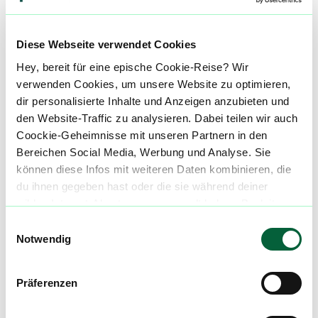
Rezept Ratgeber
Diese Webseite verwendet Cookies
Kontakt
Hey, bereit für eine epische Cookie-Reise? Wir
verwenden Cookies, um unsere Website zu optimieren,
THC RHEINLAND (Kleeblatt Apotheke,
dir personalisierte Inhalte und Anzeigen anzubieten und
Düsseldorf Heerdt)
den Website-Traffic zu analysieren. Dabei teilen wir auch
Coockie-Geheimnisse mit unseren Partnern in den
Schiessstr. 31
Bereichen Social Media, Werbung und Analyse. Sie
können diese Infos mit weiteren Daten kombinieren, die
40549 Düsseldorf
du ihnen gegeben hast oder die sie während deiner
wilden Internet-Abenteuer gesammelt haben. Begleite
E-Mail:
cannabis@kleeblattapotheken.de
uns auf dieser unglaublichen, knusprigen Reise!
Einwilligungsauswahl
Notwendig
Telefon: 0211-98740004
Präferenzen
Mach mit in der flowzz.com