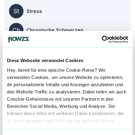
St
Stress
Ch
Chronische Schmerzen
An
Angstzustände
Diese Webseite verwendet Cookies
Hey, bereit für eine epische Cookie-Reise? Wir
Produktbewertungen zu
Talea
verwenden Cookies, um unsere Website zu optimieren,
0,0
(
0
)
dir personalisierte Inhalte und Anzeigen anzubieten und
den Website-Traffic zu analysieren. Dabei teilen wir auch
Coockie-Geheimnisse mit unseren Partnern in den
mehr laden
Bereichen Social Media, Werbung und Analyse. Sie
können diese Infos mit weiteren Daten kombinieren, die
Mach mit in der flowzz.com
du ihnen gegeben hast oder die sie während deiner
wilden Internet-Abenteuer gesammelt haben. Begleite
Community