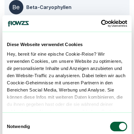
Be
Beta-Caryophyllen
Medizinische Wirkung bei*
Die Informationen auf dieser Seite beruhen auf
Diese Webseite verwendet Cookies
Angaben und Erfahrungen unserer Nutzer und
Hey, bereit für eine epische Cookie-Reise? Wir
sind kein Ersatz für professionelle medizinische
verwenden Cookies, um unsere Website zu optimieren,
Beratung. Hole dir den Rat eines Arztes ein,
dir personalisierte Inhalte und Anzeigen anzubieten und
bevor Du Cannabis zur Behandlung einer
den Website-Traffic zu analysieren. Dabei teilen wir auch
Krankheit verwendest.
Coockie-Geheimnisse mit unseren Partnern in den
Bereichen Social Media, Werbung und Analyse. Sie
St
Stress
können diese Infos mit weiteren Daten kombinieren, die
du ihnen gegeben hast oder die sie während deiner
wilden Internet-Abenteuer gesammelt haben. Begleite
Sc
Schlafstörungen
uns auf dieser unglaublichen, knusprigen Reise!
Einwilligungsauswahl
Notwendig
Kr
Krämpfe