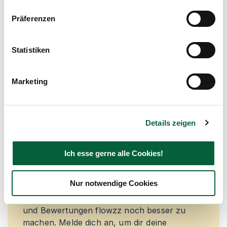
Präferenzen
alle einblenden
Statistiken
Produktbewertungen zu
Strawberry OG
Marketing
4,8
(
5
)
mehr laden
Details zeigen
Mach mit in der flowzz.com
Ich esse gerne alle Cookies!
Community
Nur notwendige Cookies
Alle wichtigen Daten und Fakten - täglich
aktualisiert! Hilf uns mit Deinen Kommentaren
und Bewertungen flowzz noch besser zu
machen. Melde dich an, um dir deine