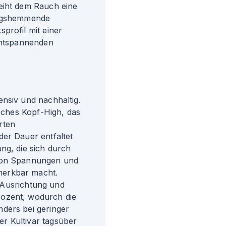
eiht dem Rauch eine
ungshemmende
profil mit einer
 entspannenden
ensiv und nachhaltig.
isches Kopf-High, das
rten
der Dauer entfaltet
ng, die sich durch
 von Spannungen und
merkbar macht.
er Ausrichtung und
rozent, wodurch die
ders bei geringer
r Kultivar tagsüber