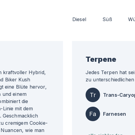
Diesel
Süß
Wü
Terpene
 kraftvoller Hybrid,
Jedes Terpen hat sei
d Biker Kush
zu unterschiedlichen 
t eine Blüte hervor,
n und einem
Tr
Trans-Caryo
mbiniert die
-Linie mit dem
Fa
Farnesen
h. Geschmacklich
n zu cremigem Cookie-
en Nuancen, wie man