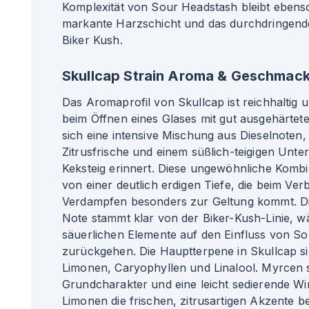
Komplexität von Sour Headstash bleibt ebenso
markante Harzschicht und das durchdringen
Biker Kush.
Skullcap Strain Aroma & Geschmac
Das Aromaprofil von Skullcap ist reichhaltig 
beim Öffnen eines Glases mit gut ausgehärtete
sich eine intensive Mischung aus Dieselnoten,
Zitrusfrische und einem süßlich-teigigen Unte
Keksteig erinnert. Diese ungewöhnliche Kombin
von einer deutlich erdigen Tiefe, die beim Ve
Verdampfen besonders zur Geltung kommt. Di
Note stammt klar von der Biker-Kush-Linie, w
säuerlichen Elemente auf den Einfluss von S
zurückgehen. Die Hauptterpene in Skullcap s
Limonen, Caryophyllen und Linalool. Myrcen s
Grundcharakter und eine leicht sedierende W
Limonen die frischen, zitrusartigen Akzente b