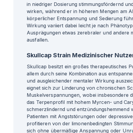
in niedriger Dosierung stimmungsfördernd un
wirken, während er in höheren Mengen am A
körperlicher Entspannung und Sedierung führ
Wirkung variiert dabei leicht je nach Phänot
Ausprägungen etwas zerebraler und andere m
ausfallen.
Skullcap Strain Medizinischer Nutze
Skullcap besitzt ein großes therapeutisches Po
allem durch seine Kombination aus entspann
und ausgleichender mentaler Wirkung auszeich
eignet sich zur Linderung von chronischen 
Muskelverspannungen, wobei insbesondere die
das Terpenprofil mit hohem Myrcen- und Cary
schmerzlindernd und entzündungshemmend w
Patienten mit Angststörungen oder depressi
profitieren von der limonenbedingten Stimmun
sich ohne übermäßige Anspannung oder Unruh