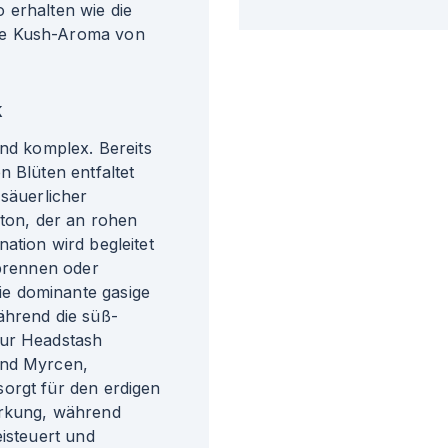
 erhalten wie die
de Kush-Aroma von
k
und komplex. Bereits
n Blüten entfaltet
 säuerlicher
rton, der an rohen
ation wird begleitet
rbrennen oder
e dominante gasige
ährend die süß-
our Headstash
ind Myrcen,
orgt für den erdigen
irkung, während
eisteuert und