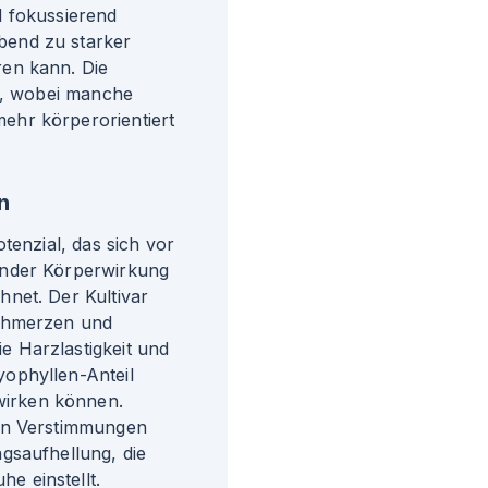
d fokussierend
bend zu starker
en kann. Die
yp, wobei manche
ehr körperorientiert
n
tenzial, das sich vor
ender Körperwirkung
net. Der Kultivar
Schmerzen und
 Harzlastigkeit und
ophyllen-Anteil
irken können.
ven Verstimmungen
gsaufhellung, die
e einstellt.