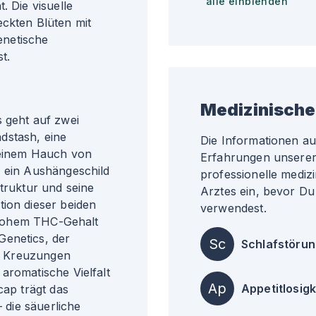
alle einblenden
. Die visuelle
eckten Blüten mit
genetische
t.
Medizinische
s geht auf zwei
dstash, eine
Die Informationen a
 einem Hauch von
Erfahrungen unserer 
, ein Aushängeschild
professionelle medizi
Struktur und seine
Arztes ein, bevor Du
tion dieser beiden
verwendest.
t hohem THC-Gehalt
Genetics, der
Sc
Schlafstöru
en Kreuzungen
aromatische Vielfalt
Ap
Appetitlosigk
cap trägt das
– die säuerliche