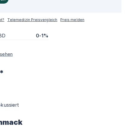
pt?
Telemedizin Preisvergleich
Preis melden
BD
0-1%
sehen
*
kussiert
hmack