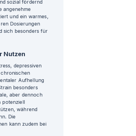
nd sozial fördernd
ine angenehme
ziert und ein warmes,
eren Dosierungen
d sich besonders für
r Nutzen
tress, depressiven
 chronischen
entaler Aufhellung
train besonders
onale, aber dennoch
potenziell
tützen, während
nn. Die
nen kann zudem bei