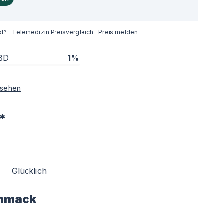
pt?
Telemedizin Preisvergleich
Preis melden
BD
1%
sehen
*
Glücklich
hmack