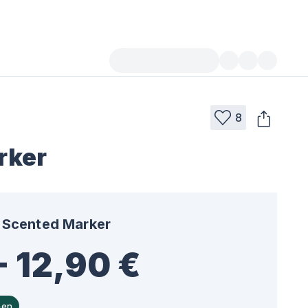
8
rker
Scented Marker
- 12,90 €
hen