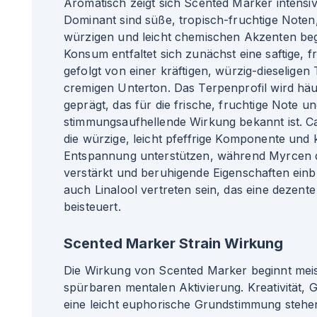
Aromatisch zeigt sich Scented Marker intensiv 
Dominant sind süße, tropisch-fruchtige Noten,
würzigen und leicht chemischen Akzenten beg
Konsum entfaltet sich zunächst eine saftige, f
gefolgt von einer kräftigen, würzig-dieseligen 
cremigen Unterton. Das Terpenprofil wird hä
geprägt, das für die frische, fruchtige Note u
stimmungsaufhellende Wirkung bekannt ist. Ca
die würzige, leicht pfeffrige Komponente und 
Entspannung unterstützen, während Myrcen di
verstärkt und beruhigende Eigenschaften einbr
auch Linalool vertreten sein, das eine dezent
beisteuert.
Scented Marker Strain Wirkung
Die Wirkung von Scented Marker beginnt meist
spürbaren mentalen Aktivierung. Kreativität, 
eine leicht euphorische Grundstimmung stehe