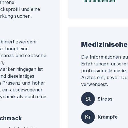
alle einblenden
fahrene
cksprofil und eine
irkung suchen.
iniert zwei sehr
Medizinische
z bringt eine
 Ananas und exotische
Die Informationen a
en,
Erfahrungen unserer 
arker hingegen ist
professionelle medizi
nd dieselartiges
Arztes ein, bevor Du
en Präsenz und hoher
verwendest.
t ein ausgewogener
dynamik als auch eine
St
Stress
Kr
Krämpfe
schmack