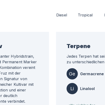
Diesel
Tropical
w
Terpene
anter Hybridstrain,
Jedes Terpen hat sei
nd Permanent Marker
zu unterschiedlichen 
Kombination vereint
Fruz mit der
Ge
Germacrene
en Signatur von
eicher Kultivar mit
Li
Linalool
tion und einer
r deutlich
nte verbindet.