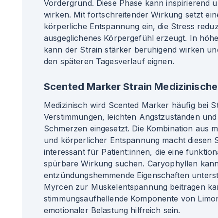
Vordergrund. Diese Phase kann inspirierend u
wirken. Mit fortschreitender Wirkung setzt e
körperliche Entspannung ein, die Stress redu
ausgeglichenes Körpergefühl erzeugt. In höh
kann der Strain stärker beruhigend wirken un
den späteren Tagesverlauf eignen.
Scented Marker Strain Medizinische
Medizinisch wird Scented Marker häufig bei S
Verstimmungen, leichten Angstzuständen und
Schmerzen eingesetzt. Die Kombination aus m
und körperlicher Entspannung macht diesen S
interessant für Patient
:innen
, die eine funkti
spürbare Wirkung suchen. Caryophyllen kann 
entzündungshemmende Eigenschaften unters
Myrcen zur Muskelentspannung beitragen ka
stimmungsaufhellende Komponente von Limo
emotionaler Belastung hilfreich sein.