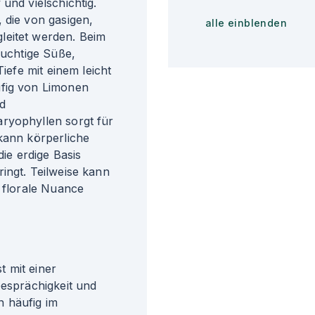
und vielschichtig.
 die von gasigen,
alle einblenden
leitet werden. Beim
ruchtige Süße,
Tiefe mit einem leicht
ufig von Limonen
nd
ryophyllen sorgt für
kann körperliche
e erdige Basis
ingt. Teilweise kann
e florale Nuance
 mit einer
Gesprächigkeit und
n häufig im