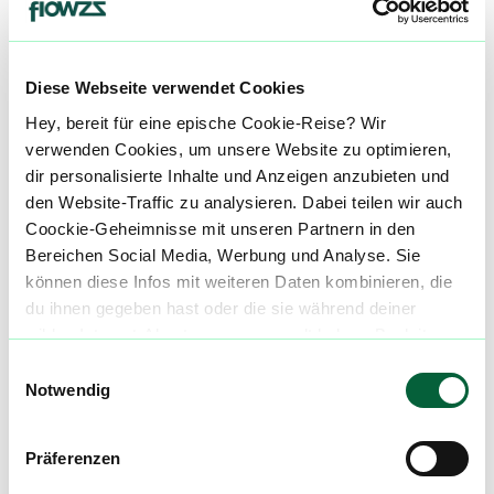
Apotheke für diese Blüte zu finden.
Terpene
Diese Webseite verwendet Cookies
Jedes Terpen hat seine eigene charakteristische
Hey, bereit für eine epische Cookie-Reise? Wir
Wirkung und kann zu unterschiedlichen Effekten
verwenden Cookies, um unsere Website zu optimieren,
beitragen.
dir personalisierte Inhalte und Anzeigen anzubieten und
den Website-Traffic zu analysieren. Dabei teilen wir auch
Li
Linalool
Coockie-Geheimnisse mit unseren Partnern in den
Bereichen Social Media, Werbung und Analyse. Sie
können diese Infos mit weiteren Daten kombinieren, die
Li
Limonen
du ihnen gegeben hast oder die sie während deiner
wilden Internet-Abenteuer gesammelt haben. Begleite
uns auf dieser unglaublichen, knusprigen Reise!
Be
Beta-Caryophyllen
Einwilligungsauswahl
Notwendig
Medizinische Wirkung bei*
Präferenzen