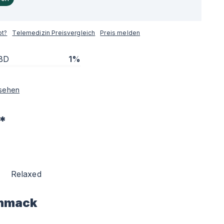
pt?
Telemedizin Preisvergleich
Preis melden
BD
1%
sehen
*
Relaxed
hmack