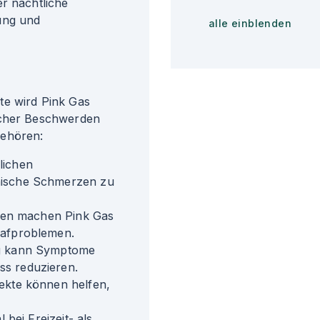
er nächtliche
ung und
alle einblenden
te wird Pink Gas
scher Beschwerden
gehören:
lichen
nische Schmerzen zu
ften machen Pink Gas
lafproblemen.
ng kann Symptome
s reduzieren.
ekte können helfen,
 bei Freizeit- als