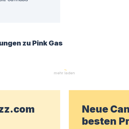
ungen zu
Pink Gas
mehr laden
wzz.com
Neue Can
besten Pr