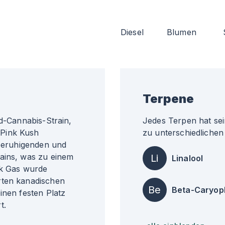
Diesel
Blumen
Terpene
id-Cannabis-Strain,
Jedes Terpen hat sei
 Pink Kush
zu unterschiedlichen 
 beruhigenden und
ains, was zu einem
Li
Linalool
nk Gas wurde
rten kanadischen
Be
Beta-Caryop
inen festen Platz
t.