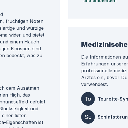
alle einblenden
nd
, fruchtigen Noten
elartige und würzige
ma wider und bietet
n und einem Hauch
Medizinische
migen Knospen sind
men bedeckt, was zu
Die Informationen a
Erfahrungen unserer 
professionelle medizi
Arztes ein, bevor Du
verwendest.
nach dem Ausatmen
len High, das
To
Tourette-Sy
nnungseffekt gefolgt
lückseligkeit und
einer tiefen
Sc
Schlafstöru
ca-Eigenschaften ist