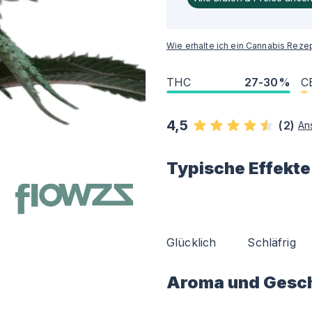
Wie erhalte ich ein Cannabis Reze
THC
27-30%
C
4,5
(
2
)
An
Typische Effekte
Glücklich
Schläfrig
Aroma und Gesc