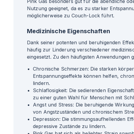
Pink Gas besonders gut für die abendliche od
Nutzung geeignet, da es zu starker Entspann
möglicherweise zu Couch-Lock führt.
Medizinische Eigenschaften
Dank seiner potenten und beruhigenden Effek
häufig zur Linderung verschiedener medizini
eingesetzt. Zu den häufigsten Anwendungen 
Chronische Schmerzen: Die starken körper
Entspannungseffekte können helfen, chro
lindern.
Schlaflosigkeit: Die sedierenden Eigenscha
zu einer guten Wahl für Menschen mit Sch
Angst und Stress: Die beruhigende Wirku
von Angstzuständen und chronischem Stres
Depression: Die stimmungsaufhellenden Eff
depressive Zustände zu lindern.
Pink Gas hat sich als beliebter Strain sowohl