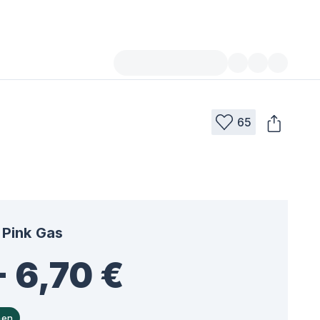
65
Pink Gas
- 6,70 €
hen