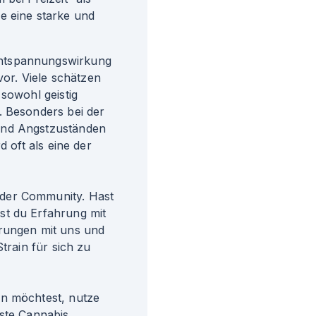
ie eine starke und
Entspannungswirkung
r. Viele schätzen
 sowohl geistig
. Besonders bei der
und Angstzuständen
d oft als eine der
der Community. Hast
st du Erfahrung mit
hrungen mit uns und
train für sich zu
en möchtest, nutze
gste Cannabis