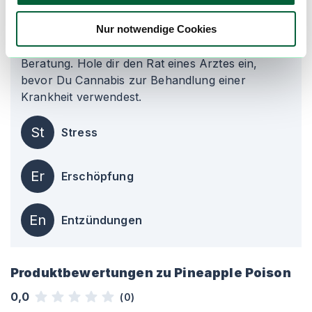
Die Informationen auf dieser Seite beruhen auf
Angaben und Erfahrungen unserer Nutzer und
Nur notwendige Cookies
sind kein Ersatz für professionelle medizinische
Beratung. Hole dir den Rat eines Arztes ein,
bevor Du Cannabis zur Behandlung einer
Krankheit verwendest.
St
Stress
Er
Erschöpfung
En
Entzündungen
Produktbewertungen zu
Pineapple Poison
0,0
(
0
)