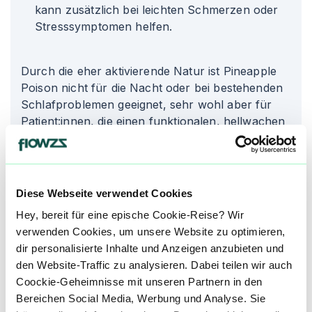
kann zusätzlich bei leichten Schmerzen oder
Stresssymptomen helfen.
Durch die eher aktivierende Natur ist Pineapple
Poison nicht für die Nacht oder bei bestehenden
Schlafproblemen geeignet, sehr wohl aber für
Patient
:innen
, die einen funktionalen, hellwachen
Zustand mit leichtem Antrieb suchen.
Unsere Datenbank lebt von den Erfahrungen der
Community. Hast du den Pineapple Poison Strain
Diese Webseite verwendet Cookies
schon konsumiert? Hast du Erfahrung mit der
Hey, bereit für eine epische Cookie-Reise? Wir
Pineapple Poison Wirkung? Dann teile deine
verwenden Cookies, um unsere Website zu optimieren,
Erfahrungen mit uns und hilf anderen Patienten
dir personalisierte Inhalte und Anzeigen anzubieten und
dabei, ihren perfekten Strain für sich zu finden.
den Website-Traffic zu analysieren. Dabei teilen wir auch
Wenn du eine Pineapple Poison Cannabisblüte
Coockie-Geheimnisse mit unseren Partnern in den
bestellen möchtest, nutze einfach unseren
Bereichen Social Media, Werbung und Analyse. Sie
Preisvergleich um die günstigste Cannabis