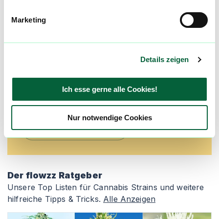
besten Preise nicht mehr
verpassen!
Marketing
Möchtest du vor allen Anderen informiert
werden? Abonniere einfach unseren
Newsletter und erfahre immer zuerst welche
Details zeigen
neuen Blüten in den Cannabis Apotheken
kommen und wer gerade die günstigsten
Ich esse gerne alle Cookies!
Preise hat! Registriere dich jetzt und bleibe
immer auf dem Laufenden!
Nur notwendige Cookies
Newsletter abonnieren
Der flowzz Ratgeber
Unsere Top Listen für Cannabis Strains und weitere
hilfreiche Tipps & Tricks.
Alle Anzeigen