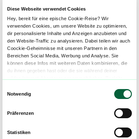
Diese Webseite verwendet Cookies
Mach mit in der flowzz.com
Hey, bereit für eine epische Cookie-Reise? Wir
Community
verwenden Cookies, um unsere Website zu optimieren,
dir personalisierte Inhalte und Anzeigen anzubieten und
Alle wichtigen Daten und Fakten - täglich
den Website-Traffic zu analysieren. Dabei teilen wir auch
aktualisiert! Hilf uns mit Deinen Kommentaren
Coockie-Geheimnisse mit unseren Partnern in den
und Bewertungen flowzz noch besser zu
Bereichen Social Media, Werbung und Analyse. Sie
machen. Melde dich an, um dir deine
können diese Infos mit weiteren Daten kombinieren, die
Lieblingsblüten zu merken, rechtzeitig über
du ihnen gegeben hast oder die sie während deiner
Preisreduktionen informiert zu werden und
wilden Internet-Abenteuer gesammelt haben. Begleite
exklusive Angebote zu erhalten!
uns auf dieser unglaublichen, knusprigen Reise!
Einwilligungsauswahl
Notwendig
Jetzt registrieren
Präferenzen
Neue Cannabisblüten und die
Statistiken