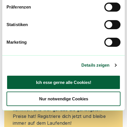
Preisreduktionen informiert zu werden und
Präferenzen
exklusive Angebote zu erhalten!
Jetzt registrieren
Statistiken
Marketing
Neue Cannabisblüten und die
besten Preise nicht mehr
Details zeigen
verpassen!
Möchtest du vor allen Anderen informiert
Ich esse gerne alle Cookies!
werden? Abonniere einfach unseren
Newsletter und erfahre immer zuerst welche
Nur notwendige Cookies
neuen Blüten in den Cannabis Apotheken
kommen und wer gerade die günstigsten
Preise hat! Registriere dich jetzt und bleibe
immer auf dem Laufenden!