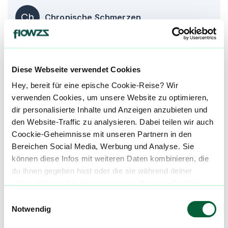
Ch
Chronische Schmerzen
Produktbewertungen zu
Monaco Octane
Diese Webseite verwendet Cookies
0,0
(
0
)
Hey, bereit für eine epische Cookie-Reise? Wir
verwenden Cookies, um unsere Website zu optimieren,
mehr laden
dir personalisierte Inhalte und Anzeigen anzubieten und
den Website-Traffic zu analysieren. Dabei teilen wir auch
Coockie-Geheimnisse mit unseren Partnern in den
Mach mit in der flowzz.com
Bereichen Social Media, Werbung und Analyse. Sie
Community
können diese Infos mit weiteren Daten kombinieren, die
du ihnen gegeben hast oder die sie während deiner
Alle wichtigen Daten und Fakten - täglich
wilden Internet-Abenteuer gesammelt haben. Begleite
aktualisiert! Hilf uns mit Deinen Kommentaren
uns auf dieser unglaublichen, knusprigen Reise!
und Bewertungen flowzz noch besser zu
Einwilligungsauswahl
Notwendig
machen. Melde dich an, um dir deine
Lieblingsblüten zu merken, rechtzeitig über