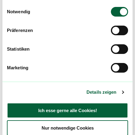
uns auf dieser unglaublichen, knusprigen Reise!
Einwilligungsauswahl
Ko
Kopfschmerzen
Notwendig
Er
Erschöpfung
Präferenzen
Statistiken
alle einblenden
Marketing
Produktbewertungen zu
Mandarine
Cookies
0,0
(
0
)
Details zeigen
mehr laden
Ich esse gerne alle Cookies!
Mach mit in der flowzz.com
Nur notwendige Cookies