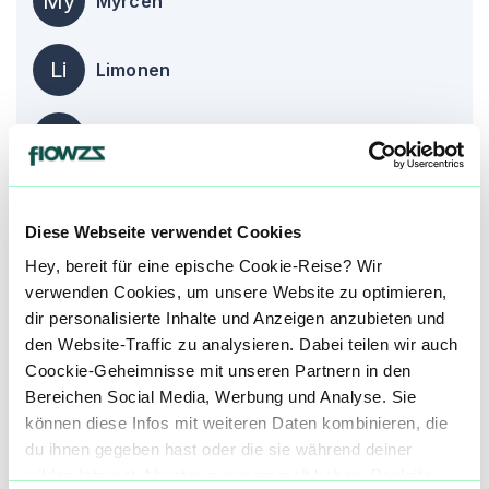
My
Myrcen
Li
Limonen
Be
Beta-Caryophyllen
Medizinische Wirkung bei*
Diese Webseite verwendet Cookies
Hey, bereit für eine epische Cookie-Reise? Wir
Die Informationen auf dieser Seite beruhen auf
verwenden Cookies, um unsere Website zu optimieren,
Angaben und Erfahrungen unserer Nutzer und
dir personalisierte Inhalte und Anzeigen anzubieten und
sind kein Ersatz für professionelle medizinische
den Website-Traffic zu analysieren. Dabei teilen wir auch
Beratung. Hole dir den Rat eines Arztes ein,
Coockie-Geheimnisse mit unseren Partnern in den
bevor Du Cannabis zur Behandlung einer
Bereichen Social Media, Werbung und Analyse. Sie
Krankheit verwendest.
können diese Infos mit weiteren Daten kombinieren, die
du ihnen gegeben hast oder die sie während deiner
Kr
Krämpfe
wilden Internet-Abenteuer gesammelt haben. Begleite