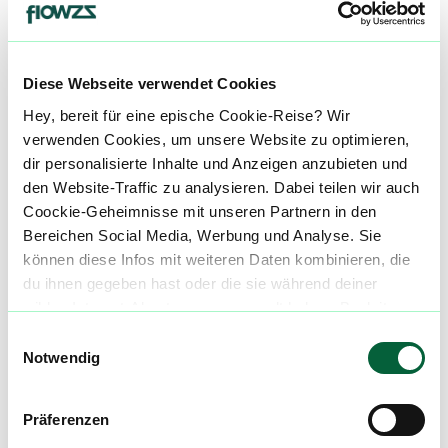
Produktbewertungen zu
Magic Dream
0,0
(
0
)
Diese Webseite verwendet Cookies
mehr laden
Hey, bereit für eine epische Cookie-Reise? Wir
verwenden Cookies, um unsere Website zu optimieren,
dir personalisierte Inhalte und Anzeigen anzubieten und
Mach mit in der flowzz.com
den Website-Traffic zu analysieren. Dabei teilen wir auch
Community
Coockie-Geheimnisse mit unseren Partnern in den
Bereichen Social Media, Werbung und Analyse. Sie
Alle wichtigen Daten und Fakten - täglich
können diese Infos mit weiteren Daten kombinieren, die
aktualisiert! Hilf uns mit Deinen Kommentaren
du ihnen gegeben hast oder die sie während deiner
und Bewertungen flowzz noch besser zu
wilden Internet-Abenteuer gesammelt haben. Begleite
machen. Melde dich an, um dir deine
uns auf dieser unglaublichen, knusprigen Reise!
Lieblingsblüten zu merken, rechtzeitig über
Einwilligungsauswahl
Preisreduktionen informiert zu werden und
Notwendig
exklusive Angebote zu erhalten!
Präferenzen
Jetzt registrieren