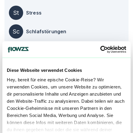
St
Stress
Sc
Schlafstörungen
Kr
Krämpfe
Diese Webseite verwendet Cookies
alle einblenden
Hey, bereit für eine epische Cookie-Reise? Wir
verwenden Cookies, um unsere Website zu optimieren,
Produktbewertungen zu
Koko Cookies
dir personalisierte Inhalte und Anzeigen anzubieten und
den Website-Traffic zu analysieren. Dabei teilen wir auch
4,7
(
13
)
Coockie-Geheimnisse mit unseren Partnern in den
Bereichen Social Media, Werbung und Analyse. Sie
mehr laden
können diese Infos mit weiteren Daten kombinieren, die
du ihnen gegeben hast oder die sie während deiner