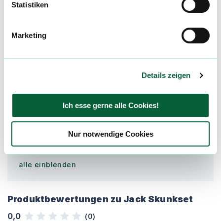
Statistiken
sind kein Ersatz für professionelle medizinische
Beratung. Hole dir den Rat eines Arztes ein,
bevor Du Cannabis zur Behandlung einer
Marketing
Krankheit verwendest.
St
Stress
Details zeigen
Ch
Chronische Schmerzen
Ich esse gerne alle Cookies!
Ap
Appetitlosigkeit
Nur notwendige Cookies
alle einblenden
Produktbewertungen zu
Jack Skunkset
0,0
(
0
)