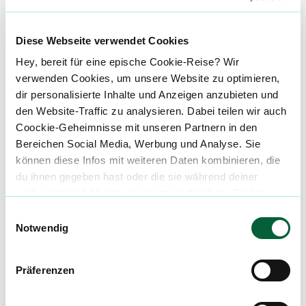
Terpene
Diese Webseite verwendet Cookies
Jedes Terpen hat seine eigene charakteristische
Hey, bereit für eine epische Cookie-Reise? Wir
Wirkung und kann zu unterschiedlichen Effekten
verwenden Cookies, um unsere Website zu optimieren,
beitragen.
dir personalisierte Inhalte und Anzeigen anzubieten und
den Website-Traffic zu analysieren. Dabei teilen wir auch
Te
Terpinolen
Coockie-Geheimnisse mit unseren Partnern in den
Bereichen Social Media, Werbung und Analyse. Sie
Pi
Pinene
können diese Infos mit weiteren Daten kombinieren, die
du ihnen gegeben hast oder die sie während deiner
wilden Internet-Abenteuer gesammelt haben. Begleite
Be
Beta-Caryophyllen
uns auf dieser unglaublichen, knusprigen Reise!
Einwilligungsauswahl
Notwendig
Medizinische Wirkung bei*
Präferenzen
Die Informationen auf dieser Seite beruhen auf
Angaben und Erfahrungen unserer Nutzer und