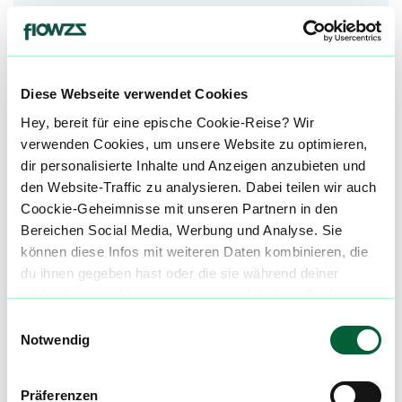
Medizinische Wirkung bei*
Die Informationen auf dieser Seite beruhen auf
Angaben und Erfahrungen unserer Nutzer und
sind kein Ersatz für professionelle medizinische
Diese Webseite verwendet Cookies
Beratung. Hole dir den Rat eines Arztes ein,
Hey, bereit für eine epische Cookie-Reise? Wir
bevor Du Cannabis zur Behandlung einer
verwenden Cookies, um unsere Website zu optimieren,
Krankheit verwendest.
dir personalisierte Inhalte und Anzeigen anzubieten und
den Website-Traffic zu analysieren. Dabei teilen wir auch
St
Stress
Coockie-Geheimnisse mit unseren Partnern in den
Bereichen Social Media, Werbung und Analyse. Sie
können diese Infos mit weiteren Daten kombinieren, die
Sp
Spastik
du ihnen gegeben hast oder die sie während deiner
wilden Internet-Abenteuer gesammelt haben. Begleite
Sc
Schlafstörungen
uns auf dieser unglaublichen, knusprigen Reise!
Einwilligungsauswahl
Notwendig
alle einblenden
Präferenzen