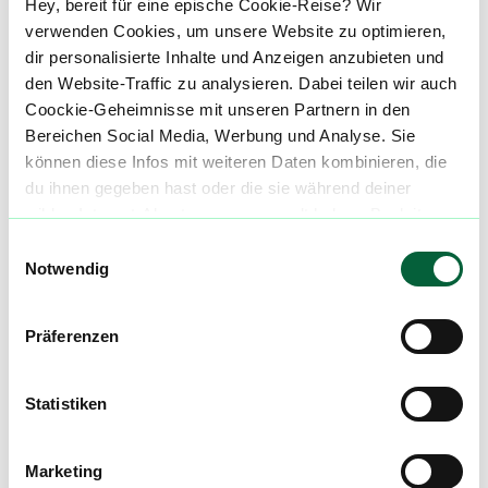
Hey, bereit für eine epische Cookie-Reise? Wir
Alle wichtigen Daten und Fakten - täglich
verwenden Cookies, um unsere Website zu optimieren,
aktualisiert! Hilf uns mit Deinen Kommentaren
dir personalisierte Inhalte und Anzeigen anzubieten und
und Bewertungen flowzz noch besser zu
den Website-Traffic zu analysieren. Dabei teilen wir auch
machen. Melde dich an, um dir deine
Coockie-Geheimnisse mit unseren Partnern in den
Lieblingsblüten zu merken, rechtzeitig über
Bereichen Social Media, Werbung und Analyse. Sie
Preisreduktionen informiert zu werden und
können diese Infos mit weiteren Daten kombinieren, die
exklusive Angebote zu erhalten!
du ihnen gegeben hast oder die sie während deiner
wilden Internet-Abenteuer gesammelt haben. Begleite
Jetzt registrieren
uns auf dieser unglaublichen, knusprigen Reise!
Einwilligungsauswahl
Notwendig
Präferenzen
Neue Cannabisblüten und die
besten Preise nicht mehr
verpassen!
Statistiken
Möchtest du vor allen Anderen informiert
Marketing
werden? Abonniere einfach unseren