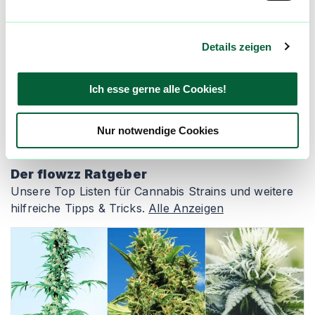
Newsletter und erfahre immer zuerst welche
neuen Blüten in den Cannabis Apotheken
kommen und wer gerade die günstigsten
Details zeigen
Preise hat! Registriere dich jetzt und bleibe
immer auf dem Laufenden!
Ich esse gerne alle Cookies!
Newsletter abonnieren
Nur notwendige Cookies
Der flowzz Ratgeber
Unsere Top Listen für Cannabis Strains und weitere
hilfreiche Tipps & Tricks.
Alle Anzeigen