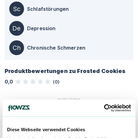
Sc
Schlafstörungen
De
Depression
Ch
Chronische Schmerzen
Produktbewertungen zu
Frosted Cookies
0,0
(
0
)
mehr laden
Mach mit in der flowzz.com
Community
Diese Webseite verwendet Cookies