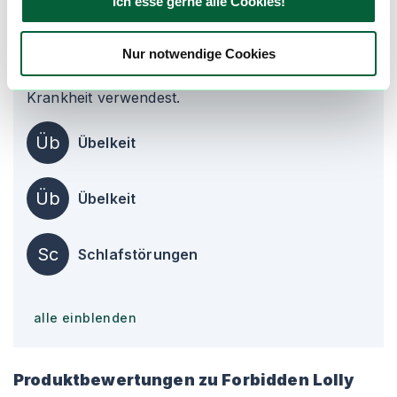
Ich esse gerne alle Cookies!
Angaben und Erfahrungen unserer Nutzer und
sind kein Ersatz für professionelle medizinische
Nur notwendige Cookies
Beratung. Hole dir den Rat eines Arztes ein,
bevor Du Cannabis zur Behandlung einer
Krankheit verwendest.
Üb
Übelkeit
Üb
Übelkeit
Sc
Schlafstörungen
alle einblenden
Produktbewertungen zu
Forbidden Lolly