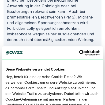
Effekt, der besonders bei medizinischer
Anwendung in der Onkologie oder bei
Essstörungen relevant sein kann. Auch bei
prämenstruellen Beschwerden (PMS), Migräne
und allgemeinen Spannungsschmerzen wird
Forbidden Lolly gelegentlich empfohlen,
insbesondere wegen seiner ausgleichenden und
dennoch nicht übermäßig sedierenden Wirkung.
Unsere Datenbank lebt von den Erfahrungen der
Community. Hast du den Forbidden Lolly Strain
schon konsumiert? Hast du Erfahrung mit der
Forbidden Lolly Wirkung? Dann teile deine
Diese Webseite verwendet Cookies
Erfahrungen mit uns und hilf anderen Patienten
Hey, bereit für eine epische Cookie-Reise? Wir
dabei, ihren perfekten Strain für sich zu finden.
verwenden Cookies, um unsere Website zu optimieren,
Wenn du eine Forbidden Lolly Cannabisblüte
dir personalisierte Inhalte und Anzeigen anzubieten und
bestellen möchtest, nutze einfach unseren
den Website-Traffic zu analysieren. Dabei teilen wir auch
Preisvergleich um die günstigste Cannabis
Coockie-Geheimnisse mit unseren Partnern in den
Apotheke für diese Blüte zu finden.
Bereichen Social Media, Werbung und Analyse. Sie