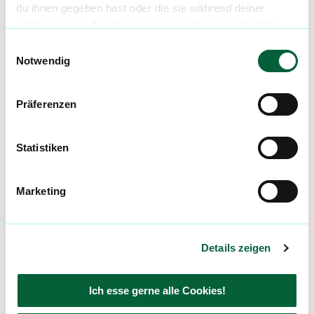
mehr laden
du ihnen gegeben hast oder die sie während deiner
wilden Internet-Abenteuer gesammelt haben. Begleite
uns auf dieser unglaublichen, knusprigen Reise!
Einwilligungsauswahl
Mach mit in der flowzz.com
Notwendig
Community
Alle wichtigen Daten und Fakten - täglich
Präferenzen
aktualisiert! Hilf uns mit Deinen Kommentaren
und Bewertungen flowzz noch besser zu
Statistiken
machen. Melde dich an, um dir deine
Lieblingsblüten zu merken, rechtzeitig über
Preisreduktionen informiert zu werden und
Marketing
exklusive Angebote zu erhalten!
Jetzt registrieren
Details zeigen
Ich esse gerne alle Cookies!
Neue Cannabisblüten und die