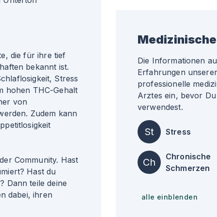
 Unterton
Medizinische
 die für ihre tief
Die Informationen a
aften bekannt ist.
Erfahrungen unserer 
chlaflosigkeit, Stress
professionelle medizi
em hohen THC-Gehalt
Arztes ein, bevor Du
aher von
verwendest.
 werden. Zudem kann
etitlosigkeit
St
Stress
Chronische
der Community. Hast
Ch
Schmerzen
miert? Hast du
 Dann teile deine
n dabei, ihren
alle einblenden