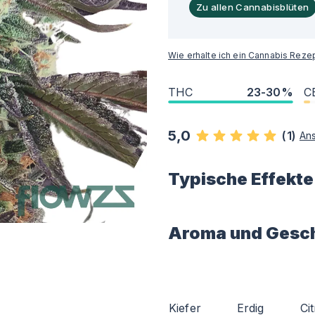
Zu allen Cannabisblüten
Wie erhalte ich ein Cannabis Reze
THC
23-30%
C
5,0
(
1
)
An
Typische Effekte
Aroma und Gesc
Kiefer
Erdig
Ci