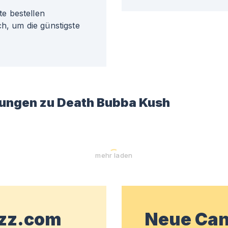
e bestellen
h, um die günstigste
ungen zu
Death Bubba Kush
mehr laden
wzz.com
Neue Can