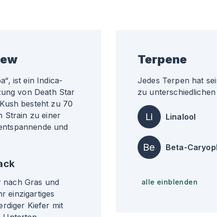
iew
Terpene
, ist ein Indica-
Jedes Terpen hat sei
zung von Death Star
zu unterschiedlichen 
 Kush besteht zu 70
 Strain zu einer
Li
Linalool
e entspannende und
Be
Beta-Caryop
ack
er nach Gras und
alle einblenden
r einzigartiges
rdiger Kiefer mit