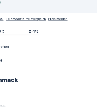
pt?
Telemedizin Preisvergleich
Preis melden
BD
0-1%
sehen
*
hmack
trus