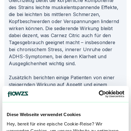
Gleichzeitig bietet die körperliche Komponente
des Strains leichte muskelentspannende Effekte,
die bei leichten bis mittleren Schmerzen,
Kopfbeschwerden oder Verspannungen lindernd
wirken können. Die sedierende Wirkung bleibt
dabei dezent, was Carnez Citric auch für den
Tagesgebrauch geeignet macht – insbesondere
bei chronischem Stress, innerer Unruhe oder
ADHS-Symptomen, bei denen Klarheit und
Ausgeglichenheit wichtig sind.
Zusätzlich berichten einige Patienten von einer
steigernden Wirkung auf Appetit und einem
reduzierten Übelkeitsempfinden, was den Strain
auch für Patienten in onkologischer oder
gastrointestinaler Behandlung interessant macht.
Diese Webseite verwendet Cookies
Unsere Datenbank lebt von den Erfahrungen der
Hey, bereit für eine epische Cookie-Reise? Wir
Community. Hast du den Carnez Citric Strain
verwenden Cookies, um unsere Website zu optimieren,