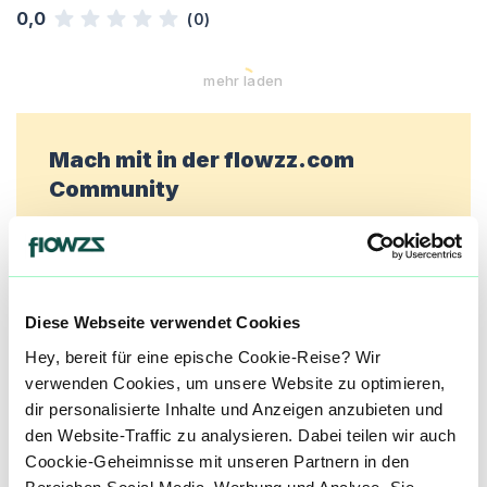
0,0
(
0
)
mehr laden
Mach mit in der flowzz.com
Community
Alle wichtigen Daten und Fakten - täglich
aktualisiert! Hilf uns mit Deinen Kommentaren
und Bewertungen flowzz noch besser zu
machen. Melde dich an, um dir deine
Diese Webseite verwendet Cookies
Lieblingsblüten zu merken, rechtzeitig über
Hey, bereit für eine epische Cookie-Reise? Wir
Preisreduktionen informiert zu werden und
verwenden Cookies, um unsere Website zu optimieren,
exklusive Angebote zu erhalten!
dir personalisierte Inhalte und Anzeigen anzubieten und
den Website-Traffic zu analysieren. Dabei teilen wir auch
Jetzt registrieren
Coockie-Geheimnisse mit unseren Partnern in den