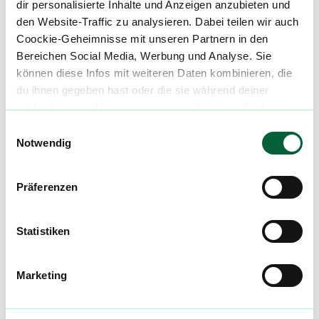
dir personalisierte Inhalte und Anzeigen anzubieten und
Li
Limonen
den Website-Traffic zu analysieren. Dabei teilen wir auch
Coockie-Geheimnisse mit unseren Partnern in den
Bereichen Social Media, Werbung und Analyse. Sie
Be
Beta-Caryophyllen
können diese Infos mit weiteren Daten kombinieren, die
du ihnen gegeben hast oder die sie während deiner
wilden Internet-Abenteuer gesammelt haben. Begleite
Medizinische Wirkung bei*
uns auf dieser unglaublichen, knusprigen Reise!
Einwilligungsauswahl
Notwendig
Die Informationen auf dieser Seite beruhen auf
Angaben und Erfahrungen unserer Nutzer und
sind kein Ersatz für professionelle medizinische
Präferenzen
Beratung. Hole dir den Rat eines Arztes ein,
bevor Du Cannabis zur Behandlung einer
Statistiken
Krankheit verwendest.
En
Entzündungen
Marketing