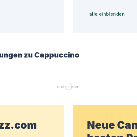
alle einblenden
ungen zu
Cappuccino
mehr laden
wzz.com
Neue Can