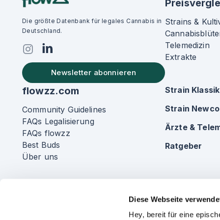
Preisvergle
Strains & Kulti
Die größte Datenbank für legales Cannabis in
Deutschland.
Cannabisblüte
Telemedizin
Extrakte
Newsletter abonnieren
flowzz.com
Strain Klassi
Strain Newc
Community Guidelines
FAQs Legalisierung
Ärzte & Telem
FAQs flowzz
Best Buds
Ratgeber
Über uns
Diese Webseite verwende
Hey, bereit für eine epis