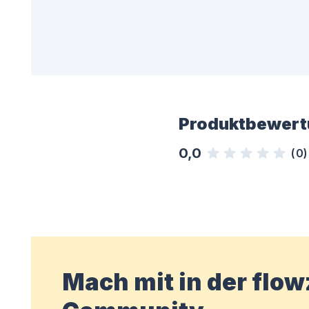
Produktbewert
0,0
(
0
)
Mach mit in der flo