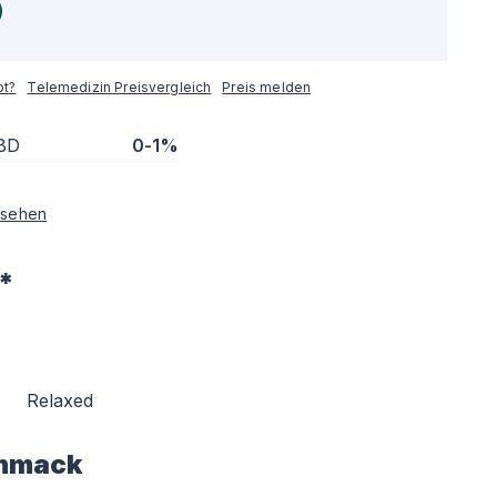
pt?
Telemedizin Preisvergleich
Preis melden
BD
0-1%
sehen
*
Relaxed
hmack