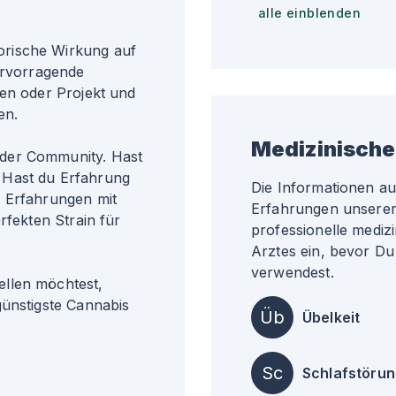
alle einblenden
orische Wirkung auf
hervorragende
ben oder Projekt und
en.
Medizinische
der Community. Hast
 Hast du Erfahrung
Die Informationen a
e Erfahrungen mit
Erfahrungen unserer 
rfekten Strain für
professionelle medizi
Arztes ein, bevor Du
verwendest.
ellen möchtest,
günstigste Cannabis
Üb
Übelkeit
Sc
Schlafstöru