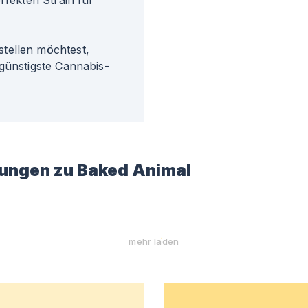
rfekten Strain für
tellen möchtest,
günstigste Cannabis-
ungen zu
Baked Animal
mehr laden