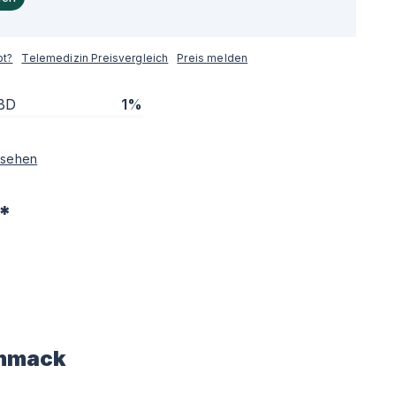
pt?
Telemedizin Preisvergleich
Preis melden
BD
1%
sehen
*
hmack