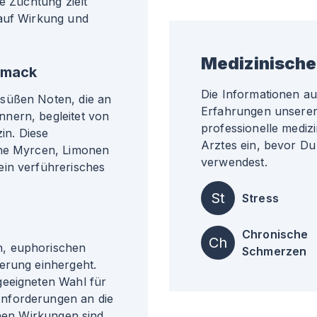
e Züchtung zielt
 auf Wirkung und
Medizinische
hmack
Die Informationen a
süßen Noten, die an
Erfahrungen unserer 
nern, begleitet von
professionelle medizi
in. Diese
Arztes ein, bevor Du
ene Myrcen, Limonen
verwendest.
ein verführerisches
St
Stress
Chronische
Ch
n, euphorischen
Schmerzen
erung einhergeht.
geeigneten Wahl für
nforderungen an die
enen Wirkungen sind