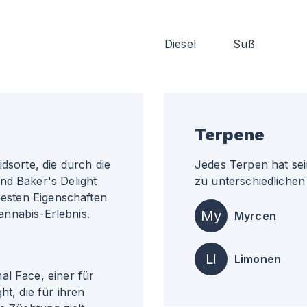
Diesel
Süß
Terpene
dsorte, die durch die
Jedes Terpen hat sei
nd Baker's Delight
zu unterschiedlichen 
 besten Eigenschaften
Cannabis-Erlebnis.
My
Myrcen
Li
Limonen
al Face, einer für
ht, die für ihren