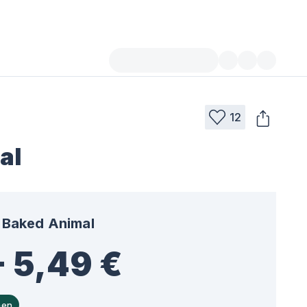
12
al
Baked Animal
- 5,49 €
hen