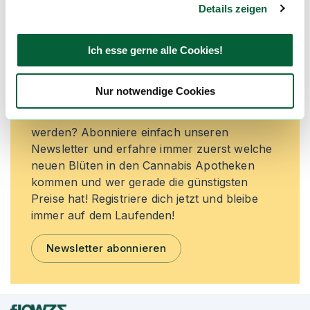
Details zeigen
Neue Cannabisblüten und die
Ich esse gerne alle Cookies!
besten Preise nicht mehr
verpassen!
Nur notwendige Cookies
Möchtest du vor allen Anderen informiert
werden? Abonniere einfach unseren
Newsletter und erfahre immer zuerst welche
neuen Blüten in den Cannabis Apotheken
kommen und wer gerade die günstigsten
Preise hat! Registriere dich jetzt und bleibe
immer auf dem Laufenden!
Newsletter abonnieren