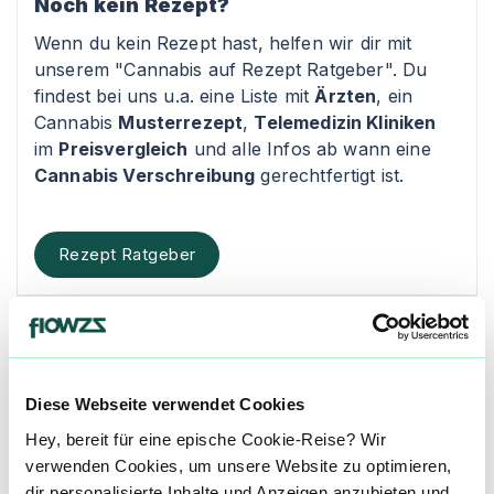
Noch kein Rezept?
Wenn du kein Rezept hast, helfen wir dir mit
unserem "Cannabis auf Rezept Ratgeber". Du
findest bei uns u.a. eine Liste mit
Ärzten
, ein
Cannabis
Musterrezept
,
Telemedizin Kliniken
im
Preisvergleich
und alle Infos ab wann eine
Cannabis Verschreibung
gerechtfertigt ist.
Rezept Ratgeber
Kontakt
Zeppelin Apotheke
Diese Webseite verwendet Cookies
3 Zeppelinstraße
Hey, bereit für eine epische Cookie-Reise? Wir
verwenden Cookies, um unsere Website zu optimieren,
65549 Limburg-Blumenrod
dir personalisierte Inhalte und Anzeigen anzubieten und