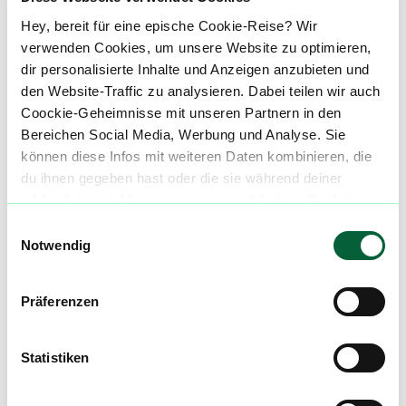
ReinBlüte (Stadt Apotheke, Weil am Rhein)
Hey, bereit für eine epische Cookie-Reise? Wir
verwenden Cookies, um unsere Website zu optimieren,
Hauptstraße 302
dir personalisierte Inhalte und Anzeigen anzubieten und
den Website-Traffic zu analysieren. Dabei teilen wir auch
79576 Weil am Rhein
Coockie-Geheimnisse mit unseren Partnern in den
Bereichen Social Media, Werbung und Analyse. Sie
E-Mail:
info@reinbluete.de
können diese Infos mit weiteren Daten kombinieren, die
du ihnen gegeben hast oder die sie während deiner
Telefon: 07621/73060
wilden Internet-Abenteuer gesammelt haben. Begleite
uns auf dieser unglaublichen, knusprigen Reise!
Einwilligungsauswahl
Notwendig
Mach mit in der flowzz.com
Community
Präferenzen
Alle wichtigen Daten und Fakten - täglich
Statistiken
aktualisiert! Hilf uns mit Deinen Kommentaren
und Bewertungen flowzz noch besser zu
machen. Melde dich an, um dir deine