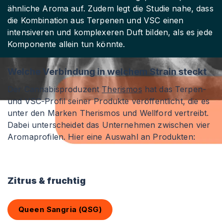
ähnliche Aroma auf. Zudem legt die Studie nahe, dass
die Kombination aus Terpenen und VSC einen
intensiveren und komplexeren Duft bilden, als es jede
Komponente allein tun könnte.
Welche Verbindung in welchem Strain steckt
Der Cannabisproduzent
Therismos
hat das Terpen-
und VSC-Profil seiner Produkte veröffentlicht, die es
unter den Marken Therismos und Wellford vertreibt.
Dabei unterscheidet das Unternehmen zwischen vier
Aromaprofilen. Hier eine Auswahl an Produkten:
Zitrus & fruchtig
E
Queen Sangria (QSG)