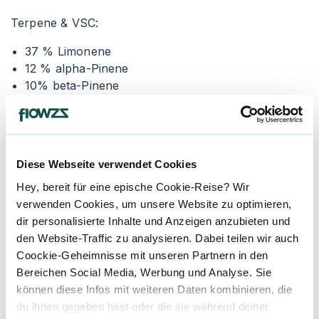
Terpene & VSC:
T
37 % Limonene
12 % alpha-Pinene
10% beta-Pinene
VSC1 fügt dem Zitrusprofil eine scharfe Note hinzu,
D
die es noch ausgeprägter macht.
w
Diese Webseite verwendet Cookies
Hey, bereit für eine epische Cookie-Reise? Wir
verwenden Cookies, um unsere Website zu optimieren,
Süß & blumig
D
dir personalisierte Inhalte und Anzeigen anzubieten und
den Website-Traffic zu analysieren. Dabei teilen wir auch
Crescendo Cookies (CRO)
Coockie-Geheimnisse mit unseren Partnern in den
Bereichen Social Media, Werbung und Analyse. Sie
können diese Infos mit weiteren Daten kombinieren, die
Terpene & VSC:
T
du ihnen gegeben hast oder die sie während deiner