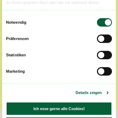
du ihnen gegeben hast oder die sie während deiner
wilden Internet-Abenteuer gesammelt haben. Begleite
uns auf dieser unglaublichen, knusprigen Reise!
Einwilligungsauswahl
Notwendig
Limonen + Caryophyllen
Hier trifft Zitrusfrische auf würzige, pfeffrige
Noten. Das Ergebnis sind häufig komplexere
Präferenzen
Profile mit einem warmen, kräftigen Charakter.
Statistiken
Marketing
Limonen + Pinene
Die Kombination verbindet spritzige Zitrusnoten
mit einer frischen, harzigen Waldnote. Viele
Sorten wirken dadurch besonders klar, frisch
Details zeigen
und aromatisch.
Ich esse gerne alle Cookies!