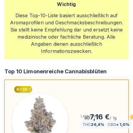
Wichtig
Diese Top-10-Liste basiert ausschließlich auf
Aromaprofilen und Geschmacksbeschreibungen.
Sie stellt keine Empfehlung dar und ersetzt keine
medizinische oder fachliche Beratung. Alle
Angaben dienen ausschließlich
Informationszwecken.
Top 10 Limonenreiche Cannabisblüten
♛
TOP
1
LOT 420 LEM
7,16 €
Lemonatti
ab
/
1g
THC
26,4%
CBD
< 1,0%