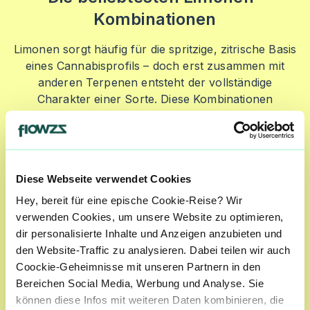
Kombinationen
Limonen sorgt häufig für die spritzige, zitrische Basis
eines Cannabisprofils – doch erst zusammen mit
anderen Terpenen entsteht der vollständige
Charakter einer Sorte. Diese Kombinationen
beeinflussen, ob das Aroma eher fruchtig, würzig
oder frisch wirkt.
Diese Webseite verwendet Cookies
Hey, bereit für eine epische Cookie-Reise? Wir
Limonen + Myrcen
verwenden Cookies, um unsere Website zu optimieren,
Diese Verbindung findet man häufig in
dir personalisierte Inhalte und Anzeigen anzubieten und
fruchtigeren Profilen. Während Limonen für die
den Website-Traffic zu analysieren. Dabei teilen wir auch
helle Zitrusnote sorgt, bringt Myrcen oft erdige,
Coockie-Geheimnisse mit unseren Partnern in den
krautige Nuancen hinzu und macht das Aroma
Bereichen Social Media, Werbung und Analyse. Sie
runder.
können diese Infos mit weiteren Daten kombinieren, die