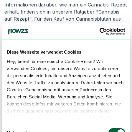
Informationen darüber, wie man ein
Cannabis-Rezept
erhält, finden sich in unserem Ratgeber
"Cannabis
auf Rezept
". Für den Kauf von Cannabisblüten aus
der Apotheke empfiehlt es sich, den Artikel
"
Cannabis legal kaufen
" zu lesen. Apotheken geben
die Cannabisblüten entweder als Granulat oder als
"Cannabis flos" ab, wobei die Inhalation die gängigste
Diese Webseite verwendet Cookies
Einnahmeform ist.
Hey, bereit für eine epische Cookie-Reise? Wir
Granulierte Cannabisblüten wird in der Apotheke
verwenden Cookies, um unsere Website zu optimieren,
zerkleinert und verpackt. Die Konsumenten erhalten
dir personalisierte Inhalte und Anzeigen anzubieten und
einen Dosierlöffel zur genauen Abmessung des
den Website-Traffic zu analysieren. Dabei teilen wir auch
medizinischen Cannabis, um ungleichmäßige und
Coockie-Geheimnisse mit unseren Partnern in den
inkorrekte Dosierungen zu vermeiden. Der Nachteil
Bereichen Social Media, Werbung und Analyse. Sie
von granuliertem Cannabis ist seine schnellere
können diese Infos mit weiteren Daten kombinieren, die
Oxidation, wodurch es schneller austrocknen und an
du ihnen gegeben hast oder die sie während deiner
Qualität verlieren kann. Alternativ gibt es die Abgabe
wilden Internet-Abenteuer gesammelt haben. Begleite
als "Cannabis flos", was ganze Cannabisblüten in
uns auf dieser unglaublichen, knusprigen Reise!
Einwilligungsauswahl