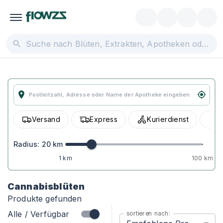
Versand
Express
Kurierdienst
A
Radius:
20
km
1 km
100 km
Cannabisblüten
Produkte gefunden
Alle / Verfügbar
sortieren nach: