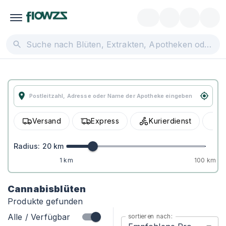
Versand
Express
Kurierdienst
A
Radius:
20
km
1 km
100 km
Cannabisblüten
Produkte gefunden
Alle / Verfügbar
sortieren nach: