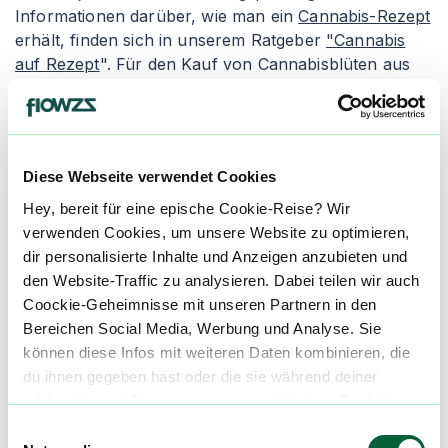
Informationen darüber, wie man ein
Cannabis-Rezept
erhält, finden sich in unserem Ratgeber
"Cannabis
auf Rezept
". Für den Kauf von Cannabisblüten aus
der Apotheke empfiehlt es sich, den Artikel
"
Cannabis legal kaufen
" zu lesen. Apotheken geben
die Cannabisblüten entweder als Granulat oder als
"Cannabis flos" ab, wobei die Inhalation die gängigste
Diese Webseite verwendet Cookies
Einnahmeform ist.
Hey, bereit für eine epische Cookie-Reise? Wir
Granulierte Cannabisblüten wird in der Apotheke
verwenden Cookies, um unsere Website zu optimieren,
zerkleinert und verpackt. Die Konsumenten erhalten
dir personalisierte Inhalte und Anzeigen anzubieten und
einen Dosierlöffel zur genauen Abmessung des
den Website-Traffic zu analysieren. Dabei teilen wir auch
medizinischen Cannabis, um ungleichmäßige und
Coockie-Geheimnisse mit unseren Partnern in den
inkorrekte Dosierungen zu vermeiden. Der Nachteil
Bereichen Social Media, Werbung und Analyse. Sie
von granuliertem Cannabis ist seine schnellere
können diese Infos mit weiteren Daten kombinieren, die
Oxidation, wodurch es schneller austrocknen und an
du ihnen gegeben hast oder die sie während deiner
Qualität verlieren kann. Alternativ gibt es die Abgabe
wilden Internet-Abenteuer gesammelt haben. Begleite
als "Cannabis flos", was ganze Cannabisblüten in
uns auf dieser unglaublichen, knusprigen Reise!
Einwilligungsauswahl