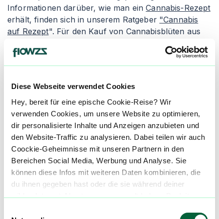
Informationen darüber, wie man ein
Cannabis-Rezept
erhält, finden sich in unserem Ratgeber
"Cannabis
auf Rezept
". Für den Kauf von Cannabisblüten aus
der Apotheke empfiehlt es sich, den Artikel
"
Cannabis legal kaufen
" zu lesen. Apotheken geben
die Cannabisblüten entweder als Granulat oder als
"Cannabis flos" ab, wobei die Inhalation die gängigste
Diese Webseite verwendet Cookies
Einnahmeform ist.
Hey, bereit für eine epische Cookie-Reise? Wir
Granulierte Cannabisblüten wird in der Apotheke
verwenden Cookies, um unsere Website zu optimieren,
zerkleinert und verpackt. Die Konsumenten erhalten
dir personalisierte Inhalte und Anzeigen anzubieten und
einen Dosierlöffel zur genauen Abmessung des
den Website-Traffic zu analysieren. Dabei teilen wir auch
medizinischen Cannabis, um ungleichmäßige und
Coockie-Geheimnisse mit unseren Partnern in den
inkorrekte Dosierungen zu vermeiden. Der Nachteil
Bereichen Social Media, Werbung und Analyse. Sie
von granuliertem Cannabis ist seine schnellere
können diese Infos mit weiteren Daten kombinieren, die
Oxidation, wodurch es schneller austrocknen und an
du ihnen gegeben hast oder die sie während deiner
Qualität verlieren kann. Alternativ gibt es die Abgabe
wilden Internet-Abenteuer gesammelt haben. Begleite
als "Cannabis flos", was ganze Cannabisblüten in
uns auf dieser unglaublichen, knusprigen Reise!
Einwilligungsauswahl