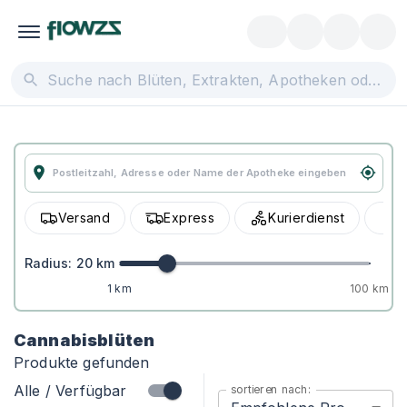
Versand
Express
Kurierdienst
A
Radius:
20
km
1 km
100 km
Cannabisblüten
Produkte gefunden
Alle / Verfügbar
sortieren nach: