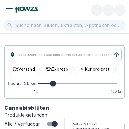
Versand
Express
Kurierdienst
A
Radius:
20
km
1 km
100 km
Cannabisblüten
Produkte gefunden
Alle / Verfügbar
sortieren nach: