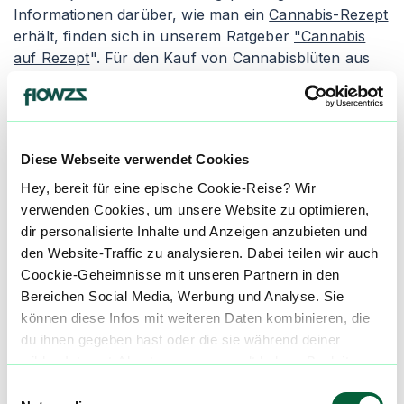
Informationen darüber, wie man ein
Cannabis-Rezept
erhält, finden sich in unserem Ratgeber
"Cannabis
auf Rezept
". Für den Kauf von Cannabisblüten aus
der Apotheke empfiehlt es sich, den Artikel
"
Cannabis legal kaufen
" zu lesen. Apotheken geben
die Cannabisblüten entweder als Granulat oder als
"Cannabis flos" ab, wobei die Inhalation die gängigste
Diese Webseite verwendet Cookies
Einnahmeform ist.
Hey, bereit für eine epische Cookie-Reise? Wir
Granulierte Cannabisblüten wird in der Apotheke
verwenden Cookies, um unsere Website zu optimieren,
zerkleinert und verpackt. Die Konsumenten erhalten
dir personalisierte Inhalte und Anzeigen anzubieten und
einen Dosierlöffel zur genauen Abmessung des
den Website-Traffic zu analysieren. Dabei teilen wir auch
medizinischen Cannabis, um ungleichmäßige und
Coockie-Geheimnisse mit unseren Partnern in den
inkorrekte Dosierungen zu vermeiden. Der Nachteil
Bereichen Social Media, Werbung und Analyse. Sie
von granuliertem Cannabis ist seine schnellere
können diese Infos mit weiteren Daten kombinieren, die
Oxidation, wodurch es schneller austrocknen und an
du ihnen gegeben hast oder die sie während deiner
Qualität verlieren kann. Alternativ gibt es die Abgabe
wilden Internet-Abenteuer gesammelt haben. Begleite
als "Cannabis flos", was ganze Cannabisblüten in
uns auf dieser unglaublichen, knusprigen Reise!
Einwilligungsauswahl