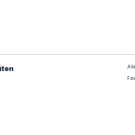
All
üten
n
Fav