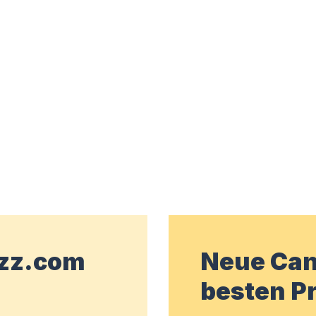
wzz.com
Neue Can
besten Pr