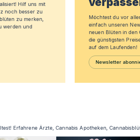
verpasse
isiert! Hilf uns mit
z noch besser zu
Möchtest du vor all
sblüten zu merken,
einfach unseren New
zu werden und
neuen Blüten in de
die günstigsten Preis
auf dem Laufenden!
Newsletter abonni
ltest! Erfahrene Ärzte, Cannabis Apotheken, Cannabisblü