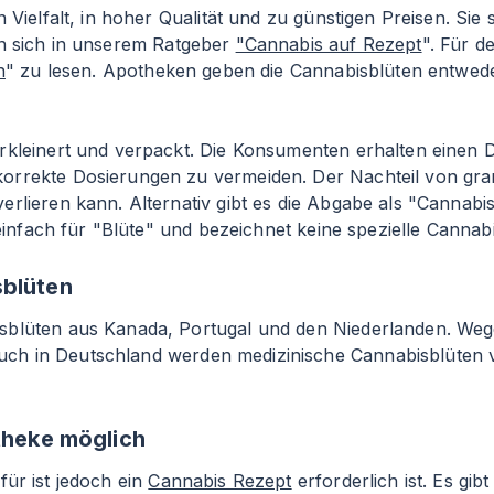
 Vielfalt, in hoher Qualität und zu günstigen Preisen. Sie
en sich in unserem Ratgeber
"Cannabis auf Rezept
". Für 
n
" zu lesen. Apotheken geben die Cannabisblüten entweder
erkleinert und verpackt. Die Konsumenten erhalten einen
rrekte Dosierungen zu vermeiden. Der Nachteil von granu
rlieren kann. Alternativ gibt es die Abgabe als "Cannabi
 einfach für "Blüte" und bezeichnet keine spezielle Cannab
sblüten
isblüten aus Kanada, Portugal und den Niederlanden. We
uch in Deutschland werden medizinische Cannabisblüten
otheke möglich
afür ist jedoch ein
Cannabis Rezept
erforderlich ist. Es gib