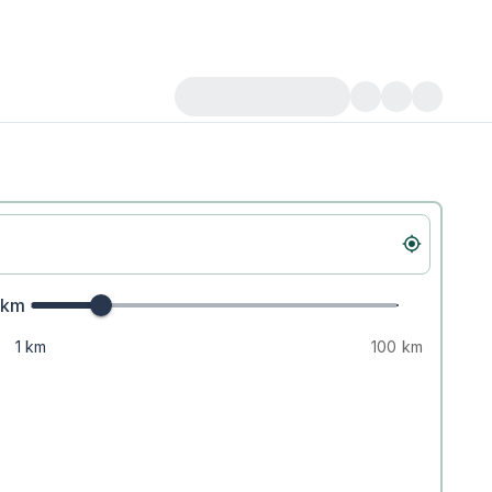
km
1 km
100 km