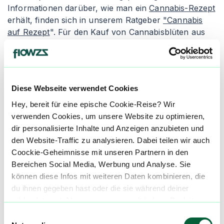
Informationen darüber, wie man ein
Cannabis-Rezept
erhält, finden sich in unserem Ratgeber
"Cannabis
auf Rezept
". Für den Kauf von Cannabisblüten aus
der Apotheke empfiehlt es sich, den Artikel
"
Cannabis legal kaufen
" zu lesen. Apotheken geben
die Cannabisblüten entweder als Granulat oder als
"Cannabis flos" ab, wobei die Inhalation die gängigste
Diese Webseite verwendet Cookies
Einnahmeform ist.
Hey, bereit für eine epische Cookie-Reise? Wir
Granulierte Cannabisblüten wird in der Apotheke
verwenden Cookies, um unsere Website zu optimieren,
zerkleinert und verpackt. Die Konsumenten erhalten
dir personalisierte Inhalte und Anzeigen anzubieten und
einen Dosierlöffel zur genauen Abmessung des
den Website-Traffic zu analysieren. Dabei teilen wir auch
medizinischen Cannabis, um ungleichmäßige und
Coockie-Geheimnisse mit unseren Partnern in den
inkorrekte Dosierungen zu vermeiden. Der Nachteil
Bereichen Social Media, Werbung und Analyse. Sie
von granuliertem Cannabis ist seine schnellere
können diese Infos mit weiteren Daten kombinieren, die
Oxidation, wodurch es schneller austrocknen und an
du ihnen gegeben hast oder die sie während deiner
Qualität verlieren kann. Alternativ gibt es die Abgabe
wilden Internet-Abenteuer gesammelt haben. Begleite
als "Cannabis flos", was ganze Cannabisblüten in
uns auf dieser unglaublichen, knusprigen Reise!
Einwilligungsauswahl