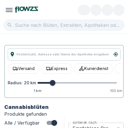
Versand
Express
Kurierdienst
A
Radius:
20
km
1 km
100 km
Cannabisblüten
Produkte gefunden
Alle / Verfügbar
sortieren nach: