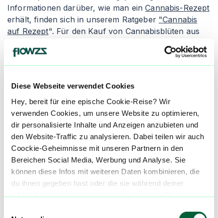
Informationen darüber, wie man ein
Cannabis-Rezept
erhält, finden sich in unserem Ratgeber
"Cannabis
auf Rezept
". Für den Kauf von Cannabisblüten aus
der Apotheke empfiehlt es sich, den Artikel
"
Cannabis legal kaufen
" zu lesen. Apotheken geben
die Cannabisblüten entweder als Granulat oder als
"Cannabis flos" ab, wobei die Inhalation die gängigste
Diese Webseite verwendet Cookies
Einnahmeform ist.
Hey, bereit für eine epische Cookie-Reise? Wir
Granulierte Cannabisblüten wird in der Apotheke
verwenden Cookies, um unsere Website zu optimieren,
zerkleinert und verpackt. Die Konsumenten erhalten
dir personalisierte Inhalte und Anzeigen anzubieten und
einen Dosierlöffel zur genauen Abmessung des
den Website-Traffic zu analysieren. Dabei teilen wir auch
medizinischen Cannabis, um ungleichmäßige und
Coockie-Geheimnisse mit unseren Partnern in den
inkorrekte Dosierungen zu vermeiden. Der Nachteil
Bereichen Social Media, Werbung und Analyse. Sie
von granuliertem Cannabis ist seine schnellere
können diese Infos mit weiteren Daten kombinieren, die
Oxidation, wodurch es schneller austrocknen und an
du ihnen gegeben hast oder die sie während deiner
Qualität verlieren kann. Alternativ gibt es die Abgabe
wilden Internet-Abenteuer gesammelt haben. Begleite
als "Cannabis flos", was ganze Cannabisblüten in
uns auf dieser unglaublichen, knusprigen Reise!
Einwilligungsauswahl