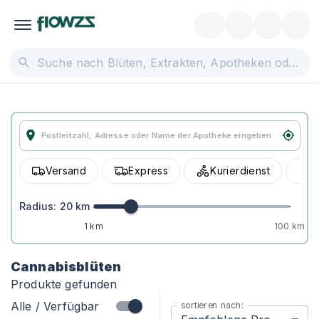
Versand
Express
Kurierdienst
A
Radius:
20
km
1 km
100 km
Cannabisblüten
Produkte gefunden
Alle / Verfügbar
sortieren nach: