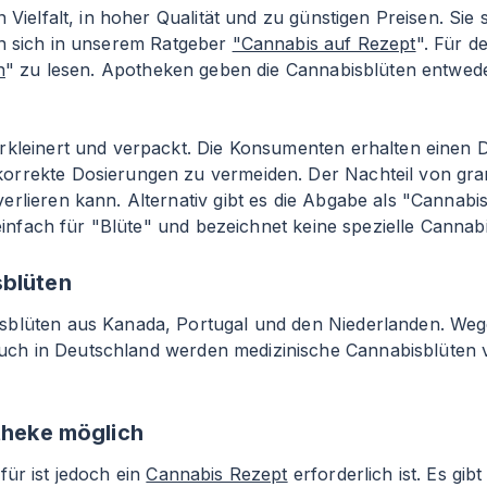
 Vielfalt, in hoher Qualität und zu günstigen Preisen. Sie
en sich in unserem Ratgeber
"Cannabis auf Rezept
". Für 
n
" zu lesen. Apotheken geben die Cannabisblüten entweder
erkleinert und verpackt. Die Konsumenten erhalten einen
rrekte Dosierungen zu vermeiden. Der Nachteil von granu
rlieren kann. Alternativ gibt es die Abgabe als "Cannabi
 einfach für "Blüte" und bezeichnet keine spezielle Cannab
sblüten
isblüten aus Kanada, Portugal und den Niederlanden. We
uch in Deutschland werden medizinische Cannabisblüten
otheke möglich
afür ist jedoch ein
Cannabis Rezept
erforderlich ist. Es gib