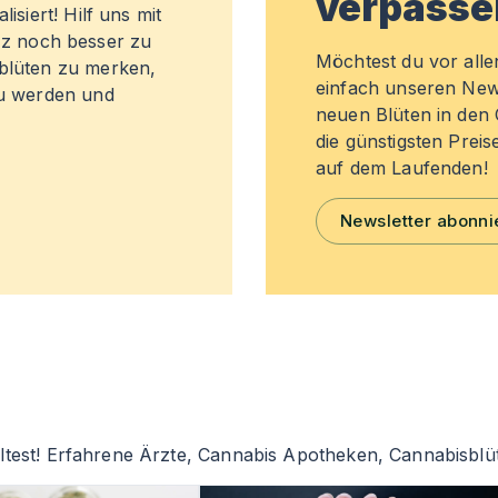
verpasse
isiert! Hilf uns mit
z noch besser zu
Möchtest du vor all
sblüten zu merken,
einfach unseren New
zu werden und
neuen Blüten in de
die günstigsten Preis
auf dem Laufenden!
Newsletter abonni
ltest! Erfahrene Ärzte, Cannabis Apotheken, Cannabisblü