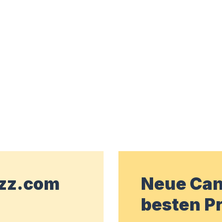
wzz.com
Neue Can
besten Pr