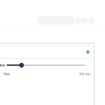
km
1 km
100 km