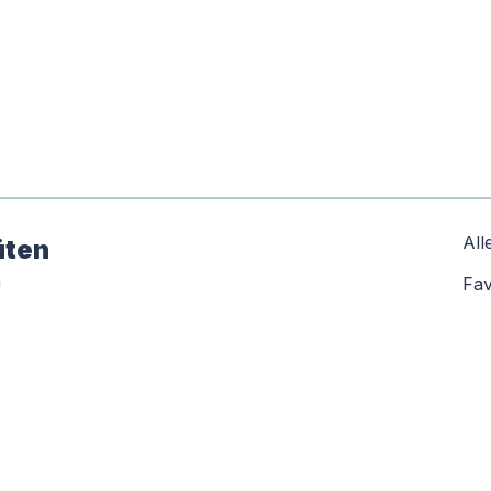
All
üten
n
Fav